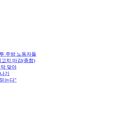
분투 주방 노동자들
최고치 마감(종합)
지막 맞아
소나기
 믿는다"