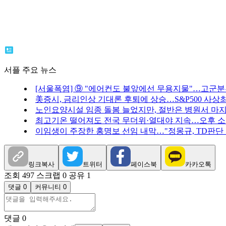
서플 주요 뉴스
[서울폭염] ⑨ "에어컨도 불앞에선 무용지물"…고군
美증시, 금리인상 기대론 후퇴에 상승…S&P500 사상
노인요양시설 임종 돌봄 늘었지만, 절반은 병원서 마
최고기온 떨어져도 전국 무더위·열대야 지속…오후 
이임생이 주장한 홍명보 선임 내막…"정몽규, TD판단
링크복사
트위터
페이스북
카카오톡
조회 497
스크랩 0
공유 1
댓글 0
커뮤니티 0
댓글
0