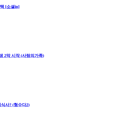
 [소셜in]
생 2막 시작 (사랑의가족)
식사? (형수다2)