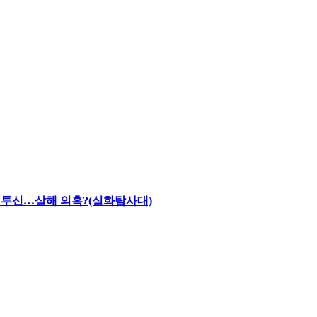
채 투신…살해 의혹?(실화탐사대)