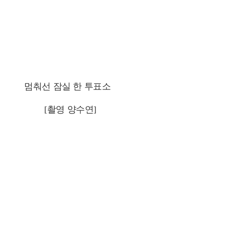
멈춰선 잠실 한 투표소
[촬영 양수연]