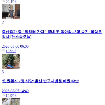
20.4만
2
출산휴가 중 "일하러 간다" 끝내 못 돌아와...5명 숨진 '의암호
참사'[뉴스속오늘]
2026-08-06 06:00
15.9만
3
'입원환자 7명 사망' 울산 반구대병원 폐원 수순
2026-08-05 14:49
14.9만