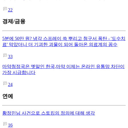
22
경제/금융
5분에 50만 원? 냉각 스프레이 쓱 뿌리고 청구서 폭탄 - '도수치
료' 막았더니 더 기괴한 괴물이 되어 돌아온 의료계의 꼼수
33
마약청정국은 옛말인 한국,마약 이제는 온라인 유통망 차단이
가장 시급합니다
24
연예
황정민님 사건으로 스토킹의 정의에 대해 생각
16