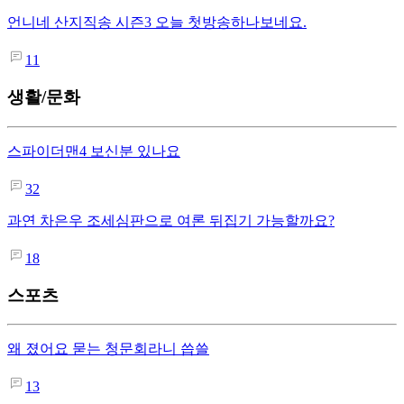
언니네 산지직송 시즌3 오늘 첫방송하나보네요.
11
생활/문화
스파이더맨4 보신분 있나요
32
과연 차은우 조세심판으로 여론 뒤집기 가능할까요?
18
스포츠
왜 졌어요 묻는 청문회라니 씁쓸
13