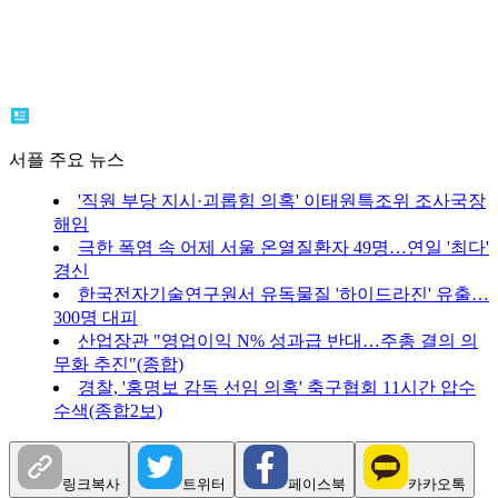
서플 주요 뉴스
'직원 부당 지시·괴롭힘 의혹' 이태원특조위 조사국장
해임
극한 폭염 속 어제 서울 온열질환자 49명…연일 '최다'
경신
한국전자기술연구원서 유독물질 '하이드라진' 유출…
300명 대피
산업장관 "영업이익 N% 성과급 반대…주총 결의 의
무화 추진"(종합)
경찰, '홍명보 감독 선임 의혹' 축구협회 11시간 압수
수색(종합2보)
링크복사
트위터
페이스북
카카오톡