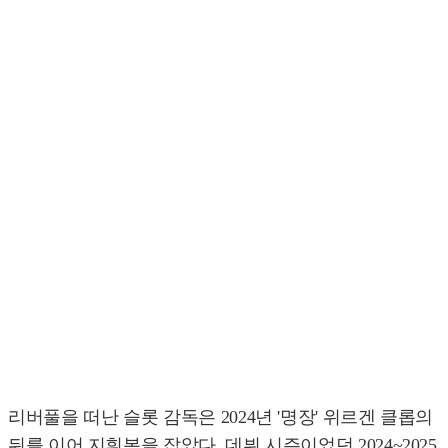
리버풀을 떠난 슬롯 감독은 2024년 '명장' 위르겐 클롭의
뒤를 이어 지휘봉을 잡았다. 데뷔 시즌이었던 2024~2025