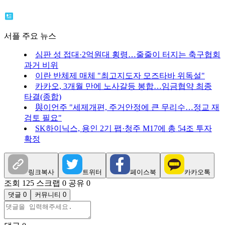
서플 주요 뉴스
심판 성 접대·2억원대 횡령…줄줄이 터지는 축구협회
과거 비위
이란 반체제 매체 "최고지도자 모즈타바 위독설"
카카오, 3개월 만에 노사갈등 봉합…임금협약 최종
타결(종합)
與이언주 "세제개편, 주거안정에 큰 무리수…정교 재
검토 필요"
SK하이닉스, 용인 2기 팹·청주 M17에 총 54조 투자
확정
링크복사
트위터
페이스북
카카오톡
조회 125
스크랩 0
공유 0
댓글 0
커뮤니티 0