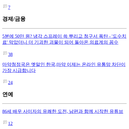
7
경제/금융
5분에 50만 원? 냉각 스프레이 쓱 뿌리고 청구서 폭탄 - '도수치
료' 막았더니 더 기괴한 괴물이 되어 돌아온 의료계의 꼼수
38
마약청정국은 옛말인 한국,마약 이제는 온라인 유통망 차단이
가장 시급합니다
24
연예
86세 배우 사미자의 유쾌한 도전, 남편과 함께 시작한 유튜브
12