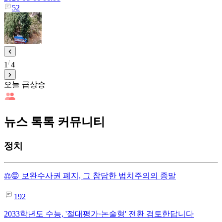
52
1
4
오늘 급상승
뉴스 톡톡 커뮤니티
정치
⚖️😡 보완수사권 폐지, 그 참담한 법치주의의 종말
192
2033학년도 수능, '절대평가·논술형' 전환 검토한답니다