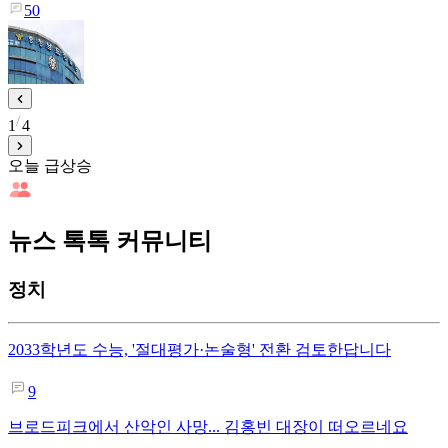
50
1
4
오늘 급상승
뉴스 톡톡 커뮤니티
정치
2033학년도 수능, '절대평가·논술형' 전환 검토한답니다
9
브로드피크에서 산악인 사망... 김홍빈 대장이 떠오르네요