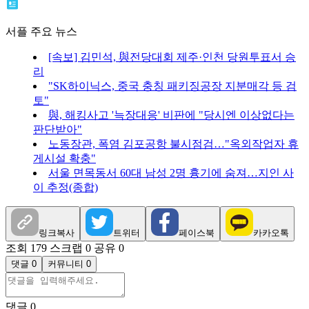
서플 주요 뉴스
[속보] 김민석, 與전당대회 제주·인천 당원투표서 승
리
"SK하이닉스, 중국 충칭 패키징공장 지분매각 등 검
토"
與, 해킹사고 '늑장대응' 비판에 "당시엔 이상없다는
판단받아"
노동장관, 폭염 김포공항 불시점검…"옥외작업자 휴
게시설 확충"
서울 면목동서 60대 남성 2명 흉기에 숨져…지인 사
이 추정(종합)
링크복사
트위터
페이스북
카카오톡
조회 179
스크랩 0
공유 0
댓글 0
커뮤니티 0
댓글
0