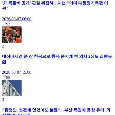
'尹 특활비 공개' 판결 뒤집혀…대법 "이미 대통령기록관 이
관"
2026-08-07 06:00
93
2
대장내시경 중 장 천공으로 환자 숨지게 한 의사 2심도 집행유
예
2026-08-07 15:00
88
3
"황정민, 성관계 없었어도 불륜"…부산 폭염에 통창 유리 '와