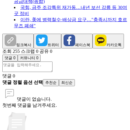
공급대책(종합)
국힘, 금주 조강특위 재가동…내년 보선 강릉 등 30여
곳 정비
이란, 美에 병력철수·배상금 요구…"충족시까지 호르
무즈 폐쇄"
링크복사
트위터
페이스북
카카오톡
조회 255
스크랩 0
공유 0
댓글 0
커뮤니티 0
댓글
0
댓글 정렬 옵션 선택
추천순
최신순
댓글이 없습니다.
첫번째 댓글을 남겨주세요.