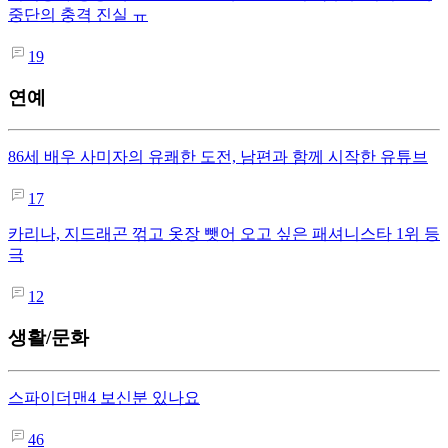
중단의 충격 진실 ㅠ
19
연예
86세 배우 사미자의 유쾌한 도전, 남편과 함께 시작한 유튜브
17
카리나, 지드래곤 꺾고 옷장 뺏어 오고 싶은 패셔니스타 1위 등
극
12
생활/문화
스파이더맨4 보신분 있나요
46