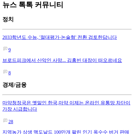
뉴스 톡톡 커뮤니티
정치
2033학년도 수능, '절대평가·논술형' 전환 검토한답니다
9
브로드피크에서 산악인 사망... 김홍빈 대장이 떠오르네요
8
경제/금융
마약청정국은 옛말인 한국,마약 이제는 온라인 유통망 차단이
가장 시급합니다
28
지역농가 상생 맥도날드 100만개 팔린 인기 옥수수 버거 판매