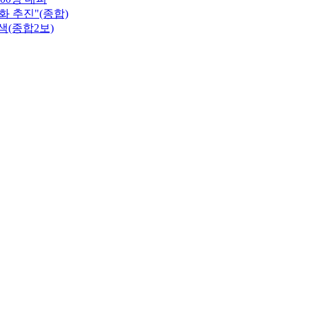
 추진"(종합)
색(종합2보)