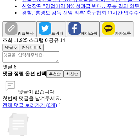
산업장관 "영업이익 N% 성과급 반대…주총 결의 의무화
경찰, '홍명보 감독 선임 의혹' 축구협회 11시간 압수수
링크복사
트위터
페이스북
카카오톡
조회 11,925
스크랩 0
공유 14
댓글 6
커뮤니티 0
댓글
6
댓글 정렬 옵션 선택
추천순
최신순
댓글이 없습니다.
첫번째 댓글을 남겨주세요.
전체 댓글 보러가기 (
6
개)