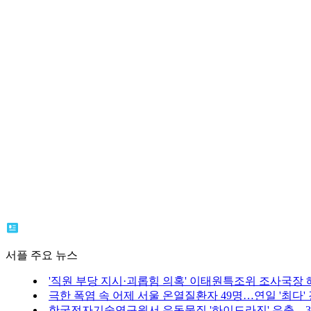
서플 주요 뉴스
'직원 부당 지시·괴롭힘 의혹' 이태원특조위 조사국장 
극한 폭염 속 어제 서울 온열질환자 49명…연일 '최다'
한국전자기술연구원서 유독물질 '하이드라진' 유출…3