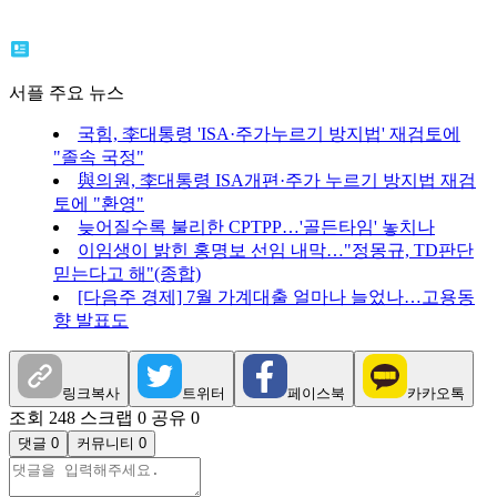
서플 주요 뉴스
국힘, 李대통령 'ISA·주가누르기 방지법' 재검토에
"졸속 국정"
與의원, 李대통령 ISA개편·주가 누르기 방지법 재검
토에 "환영"
늦어질수록 불리한 CPTPP…'골든타임' 놓치나
이임생이 밝힌 홍명보 선임 내막…"정몽규, TD판단
믿는다고 해"(종합)
[다음주 경제] 7월 가계대출 얼마나 늘었나…고용동
향 발표도
링크복사
트위터
페이스북
카카오톡
조회 248
스크랩 0
공유 0
댓글 0
커뮤니티 0