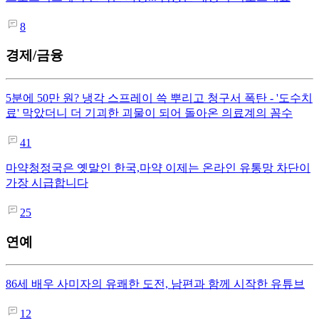
8
경제/금융
5분에 50만 원? 냉각 스프레이 쓱 뿌리고 청구서 폭탄 - '도수치
료' 막았더니 더 기괴한 괴물이 되어 돌아온 의료계의 꼼수
41
마약청정국은 옛말인 한국,마약 이제는 온라인 유통망 차단이
가장 시급합니다
25
연예
86세 배우 사미자의 유쾌한 도전, 남편과 함께 시작한 유튜브
12