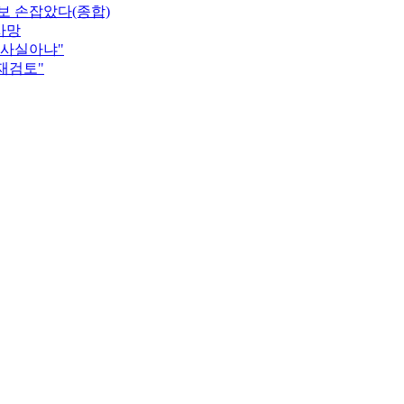
보 손잡았다(종합)
사망
"사실아냐"
 재검토"