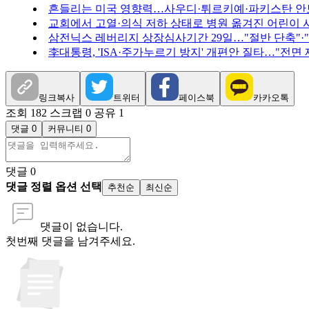
흔들리는 미국 영향력…사우디·튀르키예·파키스탄 안
교회에서 고열·의식 저하 상태로 병원 옮겨진 어린이 
삼전닉스 레버리지 상장심사기간 29일…"절반 단축"·
李대통령, 'ISA·주가누르기 방지' 개편안 질타…"전면
링크복사
트위터
페이스북
카카오톡
조회 182
스크랩 0
공유 1
댓글 0
커뮤니티 0
댓글
0
댓글 정렬 옵션 선택
추천순
최신순
댓글이 없습니다.
첫번째 댓글을 남겨주세요.