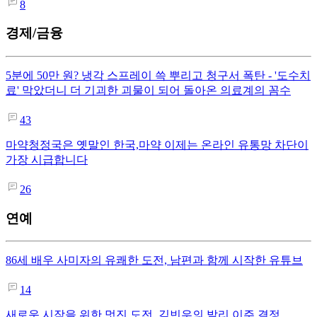
8
경제/금융
5분에 50만 원? 냉각 스프레이 쓱 뿌리고 청구서 폭탄 - '도수치
료' 막았더니 더 기괴한 괴물이 되어 돌아온 의료계의 꼼수
43
마약청정국은 옛말인 한국,마약 이제는 온라인 유통망 차단이
가장 시급합니다
26
연예
86세 배우 사미자의 유쾌한 도전, 남편과 함께 시작한 유튜브
14
새로운 시작을 위한 멋진 도전, 김빈우의 발리 이주 결정