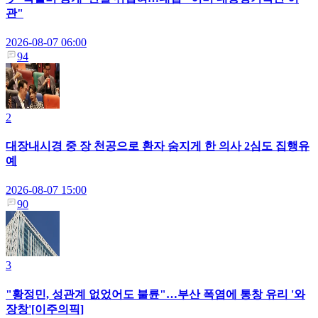
관"
2026-08-07 06:00
94
2
대장내시경 중 장 천공으로 환자 숨지게 한 의사 2심도 집행유
예
2026-08-07 15:00
90
3
"황정민, 성관계 없었어도 불륜"…부산 폭염에 통창 유리 '와
장창'[이주의픽]