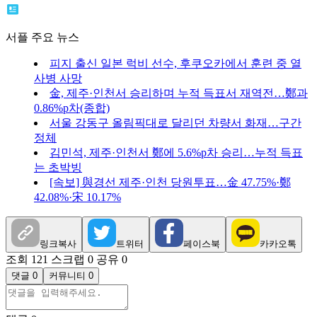
서플 주요 뉴스
피지 출신 일본 럭비 선수, 후쿠오카에서 훈련 중 열
사병 사망
金, 제주·인천서 승리하며 누적 득표서 재역전…鄭과
0.86%p차(종합)
서울 강동구 올림픽대로 달리던 차량서 화재…구간
정체
김민석, 제주·인천서 鄭에 5.6%p차 승리…누적 득표
는 초박빙
[속보] 與경선 제주·인천 당원투표…金 47.75%·鄭
42.08%·宋 10.17%
링크복사
트위터
페이스북
카카오톡
조회 121
스크랩 0
공유 0
댓글 0
커뮤니티 0