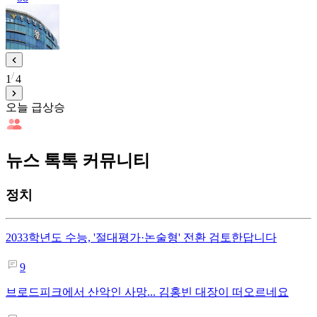
1
4
오늘 급상승
뉴스 톡톡 커뮤니티
정치
2033학년도 수능, '절대평가·논술형' 전환 검토한답니다
9
브로드피크에서 산악인 사망... 김홍빈 대장이 떠오르네요