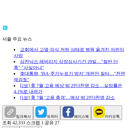
서플 주요 뉴스
교회에서 고열·의식 저하 상태로 병원 옮겨진 어린이
사망
삼전닉스 레버리지 상장심사기간 29일…"절반 단
축"·"사실아냐"
李대통령, 'ISA·주가누르기 방지' 개편안 질타…"전면
재검토"
[2보] 美 7월 고용 예상 밖 2만3천명 감소…실업률은
4.1%로 내려가
[1보] 美 7월 '고용 충격'…예상 밖 2만3천명 감소
링크복사
트위터
페이스북
카카오톡
조회 42,333
스크랩 1
공유 27