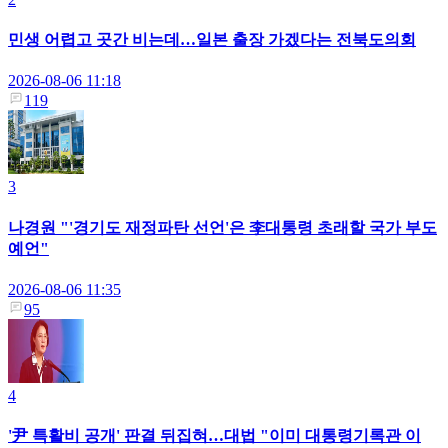
민생 어렵고 곳간 비는데…일본 출장 가겠다는 전북도의회
2026-08-06 11:18
119
3
나경원 "'경기도 재정파탄 선언'은 李대통령 초래할 국가 부도
예언"
2026-08-06 11:35
95
4
'尹 특활비 공개' 판결 뒤집혀…대법 "이미 대통령기록관 이