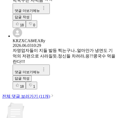
막국수는 사먹음 ㅋㅋ
댓글 더보기메뉴
답글 작성
18
0
KRZXCA8#EARy
2026.06.03
10:29
자영업자들이 지들 발등 찍는구나..얼마안가 냉면도 기
억의 저편으로 사라질듯.정신들 차려라,응??콩국수 먹을
란다!!!
댓글 더보기메뉴
답글 작성
18
1
전체 댓글 보러가기 (
11
개)