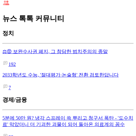
뉴스 톡톡 커뮤니티
정치
⚖️😡 보완수사권 폐지, 그 참담한 법치주의의 종말
192
2033학년도 수능, '절대평가·논술형' 전환 검토한답니다
7
경제/금융
5분에 50만 원? 냉각 스프레이 쓱 뿌리고 청구서 폭탄 - '도수치
료' 막았더니 더 기괴한 괴물이 되어 돌아온 의료계의 꼼수