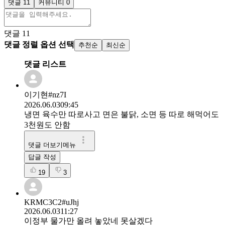
댓글 11
커뮤니티 0
댓글
11
댓글 정렬 옵션 선택
추천순
최신순
댓글 리스트
이기현#nz7I
2026.06.03
09:45
냉면 육수만 따로사고 면은 불닭, 소면 등 따로 해먹어도
3천원도 안함
댓글 더보기메뉴
답글 작성
19
3
KRMC3C2#uJhj
2026.06.03
11:27
이정부 물가만 올려 놓았네 못살겠다