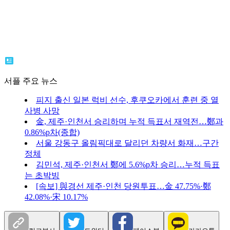
서플 주요 뉴스
피지 출신 일본 럭비 선수, 후쿠오카에서 훈련 중 열
사병 사망
金, 제주·인천서 승리하며 누적 득표서 재역전…鄭과
0.86%p차(종합)
서울 강동구 올림픽대로 달리던 차량서 화재…구간
정체
김민석, 제주·인천서 鄭에 5.6%p차 승리…누적 득표
는 초박빙
[속보] 與경선 제주·인천 당원투표…金 47.75%·鄭
42.08%·宋 10.17%