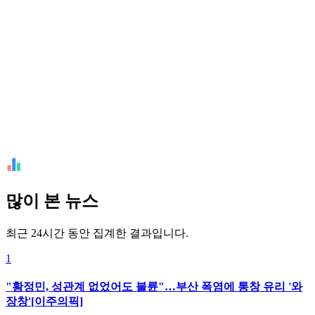
많이 본 뉴스
최근 24시간 동안 집계한 결과입니다.
1
"황정민, 성관계 없었어도 불륜"…부산 폭염에 통창 유리 '와
장창'[이주의픽]