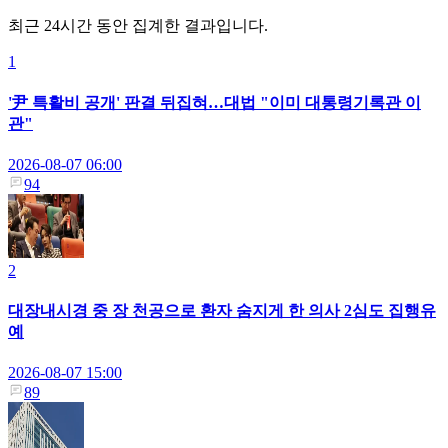
최근 24시간 동안 집계한 결과입니다.
1
'尹 특활비 공개' 판결 뒤집혀…대법 "이미 대통령기록관 이
관"
2026-08-07 06:00
94
2
대장내시경 중 장 천공으로 환자 숨지게 한 의사 2심도 집행유
예
2026-08-07 15:00
89