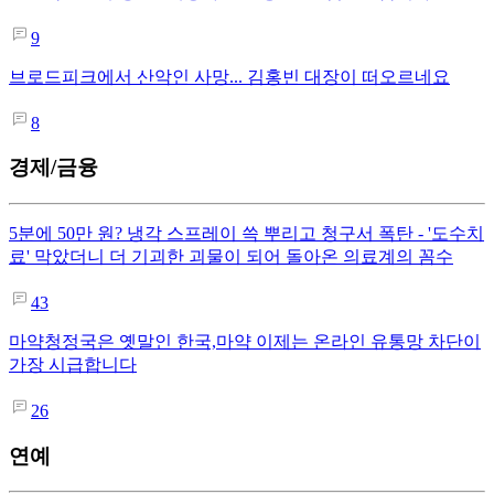
9
브로드피크에서 산악인 사망... 김홍빈 대장이 떠오르네요
8
경제/금융
5분에 50만 원? 냉각 스프레이 쓱 뿌리고 청구서 폭탄 - '도수치
료' 막았더니 더 기괴한 괴물이 되어 돌아온 의료계의 꼼수
43
마약청정국은 옛말인 한국,마약 이제는 온라인 유통망 차단이
가장 시급합니다
26
연예