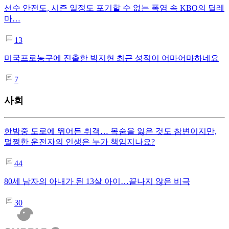
선수 안전도, 시즌 일정도 포기할 수 없는 폭염 속 KBO의 딜레
마…
13
미국프로농구에 진출한 박지현 최근 성적이 어마어마하네요
7
사회
한밤중 도로에 뛰어든 취객… 목숨을 잃은 것도 참변이지만,
멀쩡한 운전자의 인생은 누가 책임지나요?
44
80세 남자의 아내가 된 13살 아이…끝나지 않은 비극
30