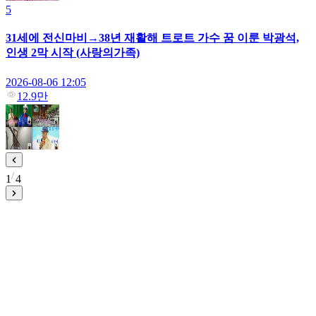
5
31세에 전신마비→38년 재활해 트로트 가수 꿈 이룬 박광석,
인생 2막 시작 (사랑의가족)
2026-08-06 12:05
12.9만
1
4