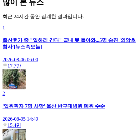
많이 본 뉴스
최근 24시간 동안 집계한 결과입니다.
1
출산휴가 중 "일하러 간다" 끝내 못 돌아와...5명 숨진 '의암호
참사'[뉴스속오늘]
2026-08-06 06:00
17.7만
2
'입원환자 7명 사망' 울산 반구대병원 폐원 수순
2026-08-05 14:49
15.4만