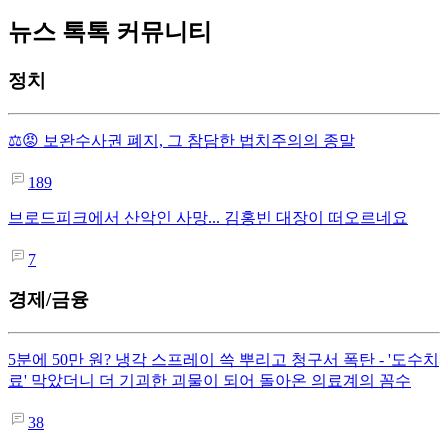
뉴스 톡톡 커뮤니티
정치
⚖️😡 보완수사권 폐지, 그 참담한 법치주의의 종말
189
브로드피크에서 산악인 사망... 김홍빈 대장이 떠오르네요
7
경제/금융
5분에 50만 원? 냉각 스프레이 쓱 뿌리고 청구서 폭탄 - '도수치
료' 막았더니 더 기괴한 괴물이 되어 돌아온 의료계의 꼼수
38