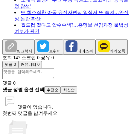
정 참석'
中 희소질환 아동 유전자편집 임상서 또 숨져…안전
성 논란 확산
월드컵 졌다고 압수수색?…홍명보 선임과정 불법성
여부가 관건
링크복사
트위터
페이스북
카카오톡
조회 147
스크랩 0
공유 0
댓글 0
커뮤니티 0
댓글
0
댓글 정렬 옵션 선택
추천순
최신순
댓글이 없습니다.
첫번째 댓글을 남겨주세요.