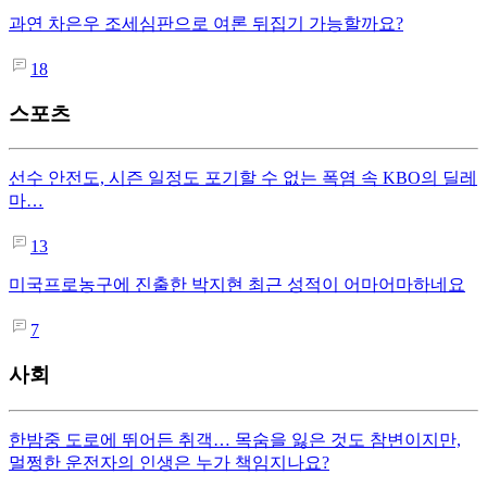
과연 차은우 조세심판으로 여론 뒤집기 가능할까요?
18
스포츠
선수 안전도, 시즌 일정도 포기할 수 없는 폭염 속 KBO의 딜레
마…
13
미국프로농구에 진출한 박지현 최근 성적이 어마어마하네요
7
사회
한밤중 도로에 뛰어든 취객… 목숨을 잃은 것도 참변이지만,
멀쩡한 운전자의 인생은 누가 책임지나요?