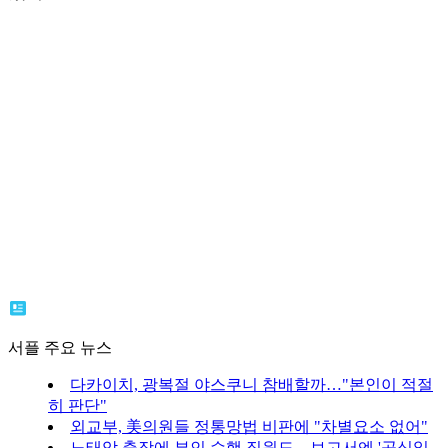
서플 주요 뉴스
다카이치, 광복절 야스쿠니 참배할까…"본인이 적절
히 판단"
외교부, 美의원들 정통망법 비판에 "차별요소 없어"
노태악 출장에 부인 수행 직원도…보고서엔 '공식일