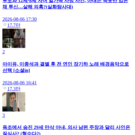
부모와 12세·8세 자녀 일가족 사망 사건, 아내는 속옷만 입은
채 투신…살해 의혹?(실화탐사대)
2026-08-06 17:30
17.7만
2
아이유, 이종석과 결별 후 전 연인 장기하 노래 배경음악으로
선택 [소셜in]
2026-08-06 16:41
17.3만
3
욕조에서 숨진 29세 만삭 아내, 의사 남편 주장과 달리 사인은
질식사? (형수다2)