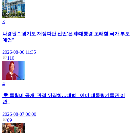
3
나경원 "'경기도 재정파탄 선언'은 李대통령 초래할 국가 부도
예언"
2026-08-06 11:35
110
4
'尹 특활비 공개' 판결 뒤집혀…대법 "이미 대통령기록관 이
관"
2026-08-07 06:00
89