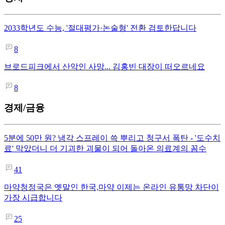
2033학년도 수능, '절대평가·논술형' 전환 검토한답니다
8
브로드피크에서 산악인 사망... 김홍빈 대장이 떠오르네요
8
경제/금융
5분에 50만 원? 냉각 스프레이 쓱 뿌리고 청구서 폭탄 - '도수치
료' 막았더니 더 기괴한 괴물이 되어 돌아온 의료계의 꼼수
41
마약청정국은 옛말인 한국,마약 이제는 온라인 유통망 차단이
가장 시급합니다
25