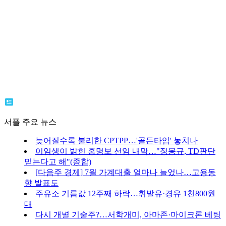
서플 주요 뉴스
늦어질수록 불리한 CPTPP…'골든타임' 놓치나
이임생이 밝힌 홍명보 선임 내막…"정몽규, TD판단
믿는다고 해"(종합)
[다음주 경제] 7월 가계대출 얼마나 늘었나…고용동
향 발표도
주유소 기름값 12주째 하락…휘발유·경유 1천800원
대
다시 개별 기술주?…서학개미, 아마존·마이크론 베팅