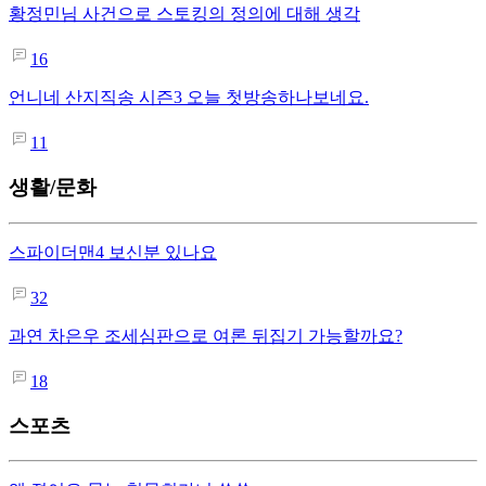
황정민님 사건으로 스토킹의 정의에 대해 생각
16
언니네 산지직송 시즌3 오늘 첫방송하나보네요.
11
생활/문화
스파이더맨4 보신분 있나요
32
과연 차은우 조세심판으로 여론 뒤집기 가능할까요?
18
스포츠