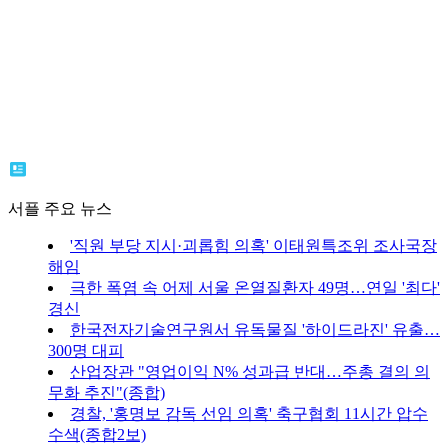
서플 주요 뉴스
'직원 부당 지시·괴롭힘 의혹' 이태원특조위 조사국장
해임
극한 폭염 속 어제 서울 온열질환자 49명…연일 '최다'
경신
한국전자기술연구원서 유독물질 '하이드라진' 유출…
300명 대피
산업장관 "영업이익 N% 성과급 반대…주총 결의 의
무화 추진"(종합)
경찰, '홍명보 감독 선임 의혹' 축구협회 11시간 압수
수색(종합2보)