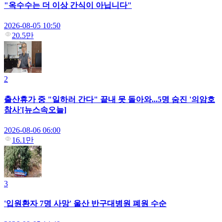
"옥수수는 더 이상 간식이 아닙니다"
2026-08-05 10:50
20.5만
2
출산휴가 중 "일하러 간다" 끝내 못 돌아와...5명 숨진 '의암호
참사'[뉴스속오늘]
2026-08-06 06:00
16.1만
3
'입원환자 7명 사망' 울산 반구대병원 폐원 수순