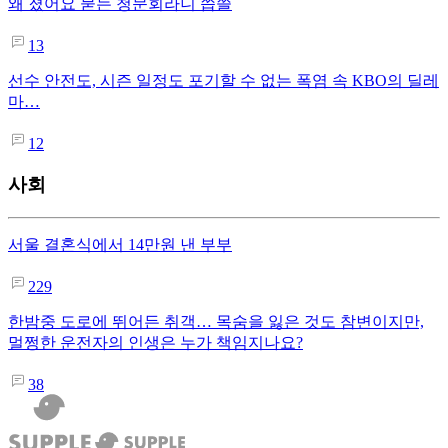
왜 졌어요 묻는 청문회라니 씁쓸
13
선수 안전도, 시즌 일정도 포기할 수 없는 폭염 속 KBO의 딜레
마…
12
사회
서울 결혼식에서 14만원 낸 부부
229
한밤중 도로에 뛰어든 취객… 목숨을 잃은 것도 참변이지만,
멀쩡한 운전자의 인생은 누가 책임지나요?
38