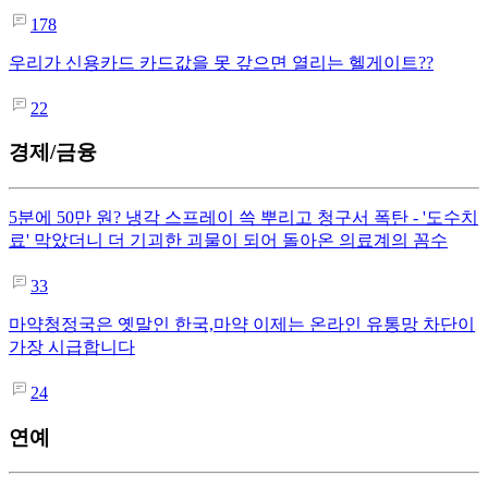
178
우리가 신용카드 카드값을 못 갚으면 열리는 헬게이트??
22
경제/금융
5분에 50만 원? 냉각 스프레이 쓱 뿌리고 청구서 폭탄 - '도수치
료' 막았더니 더 기괴한 괴물이 되어 돌아온 의료계의 꼼수
33
마약청정국은 옛말인 한국,마약 이제는 온라인 유통망 차단이
가장 시급합니다
24
연예