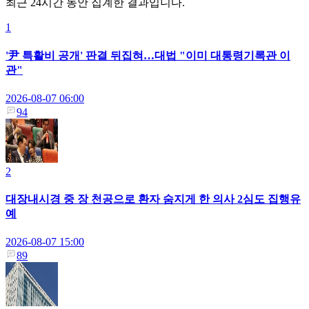
최근 24시간 동안 집계한 결과입니다.
1
'尹 특활비 공개' 판결 뒤집혀…대법 "이미 대통령기록관 이
관"
2026-08-07 06:00
94
2
대장내시경 중 장 천공으로 환자 숨지게 한 의사 2심도 집행유
예
2026-08-07 15:00
89