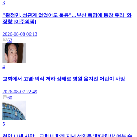
3
"황정민, 성관계 없었어도 불륜"…부산 폭염에 통창 유리 '와
장창'[이주의픽]
2026-08-08 06:13
62
4
교회에서 고열·의식 저하 상태로 병원 옮겨진 어린이 사망
2026-08-07 22:49
60
5
천안 11세 사망…교회서 함께 지낸 성인들 '학대치사' 여부 수