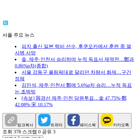
서플 주요 뉴스
피지 출신 일본 럭비 선수, 후쿠오카에서 훈련 중 열
사병 사망
金, 제주·인천서 승리하며 누적 득표서 재역전…鄭과
0.86%p차(종합)
서울 강동구 올림픽대로 달리던 차량서 화재…구간
정체
김민석, 제주·인천서 鄭에 5.6%p차 승리…누적 득표
는 초박빙
[속보] 與경선 제주·인천 당원투표…金 47.75%·鄭
42.08%·宋 10.17%
링크복사
트위터
페이스북
카카오톡
조회 378
스크랩 0
공유 3