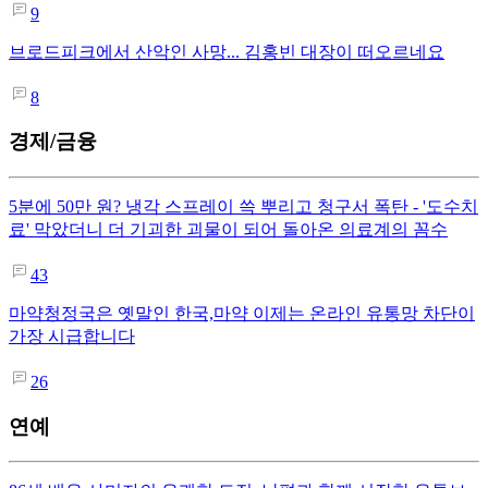
9
브로드피크에서 산악인 사망... 김홍빈 대장이 떠오르네요
8
경제/금융
5분에 50만 원? 냉각 스프레이 쓱 뿌리고 청구서 폭탄 - '도수치
료' 막았더니 더 기괴한 괴물이 되어 돌아온 의료계의 꼼수
43
마약청정국은 옛말인 한국,마약 이제는 온라인 유통망 차단이
가장 시급합니다
26
연예