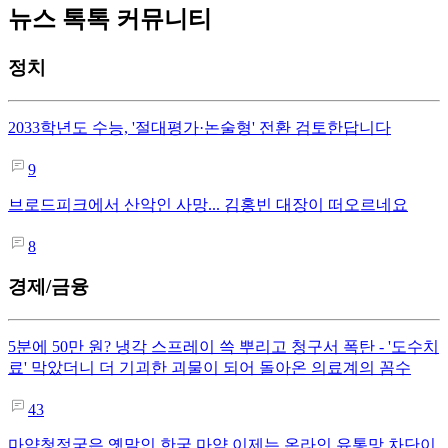
뉴스 톡톡 커뮤니티
정치
2033학년도 수능, '절대평가·논술형' 전환 검토한답니다
9
브로드피크에서 산악인 사망... 김홍빈 대장이 떠오르네요
8
경제/금융
5분에 50만 원? 냉각 스프레이 쓱 뿌리고 청구서 폭탄 - '도수치
료' 막았더니 더 기괴한 괴물이 되어 돌아온 의료계의 꼼수
43
마약청정국은 옛말인 한국,마약 이제는 온라인 유통망 차단이