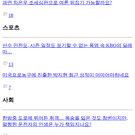
과연 차은우 조세심판으로 여론 뒤집기 가능할까요?
18
스포츠
선수 안전도, 시즌 일정도 포기할 수 없는 폭염 속 KBO의 딜레
마…
13
미국프로농구에 진출한 박지현 최근 성적이 어마어마하네요
7
사회
한밤중 도로에 뛰어든 취객… 목숨을 잃은 것도 참변이지만,
멀쩡한 운전자의 인생은 누가 책임지나요?