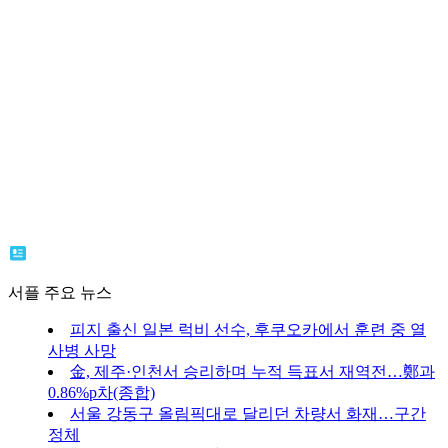
서플 주요 뉴스
피지 출신 일본 럭비 선수, 후쿠오카에서 훈련 중 열
사병 사망
金, 제주·인천서 승리하며 누적 득표서 재역전…鄭과
0.86%p차(종합)
서울 강동구 올림픽대로 달리던 차량서 화재…구간
정체