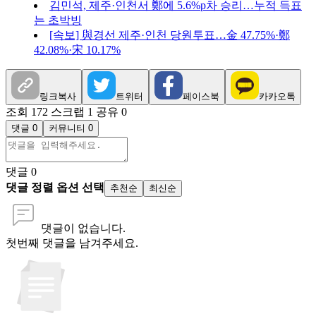
김민석, 제주·인천서 鄭에 5.6%p차 승리…누적 득표
는 초박빙
[속보] 與경선 제주·인천 당원투표…金 47.75%·鄭
42.08%·宋 10.17%
링크복사
트위터
페이스북
카카오톡
조회 172
스크랩 1
공유 0
댓글 0
커뮤니티 0
댓글
0
댓글 정렬 옵션 선택
추천순
최신순
댓글이 없습니다.
첫번째 댓글을 남겨주세요.