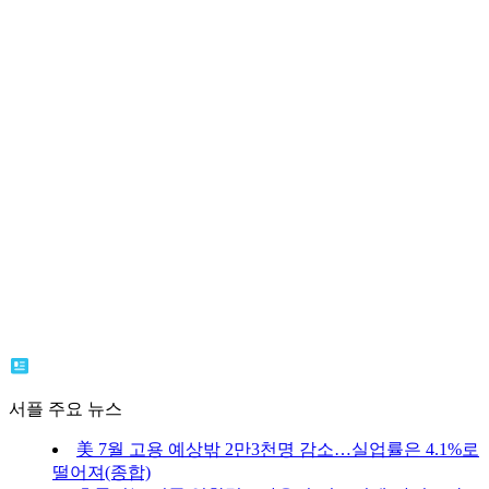
서플 주요 뉴스
美 7월 고용 예상밖 2만3천명 감소…실업률은 4.1%로
떨어져(종합)