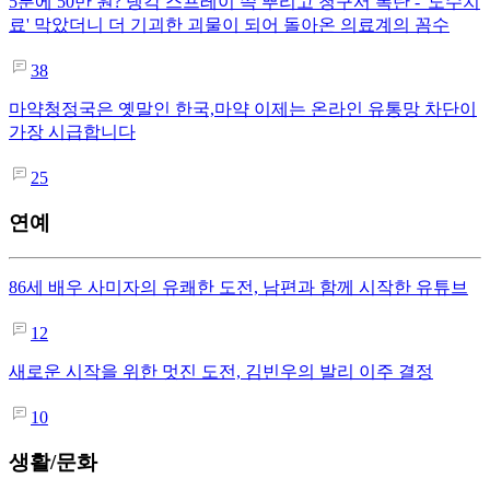
5분에 50만 원? 냉각 스프레이 쓱 뿌리고 청구서 폭탄 - '도수치
료' 막았더니 더 기괴한 괴물이 되어 돌아온 의료계의 꼼수
38
마약청정국은 옛말인 한국,마약 이제는 온라인 유통망 차단이
가장 시급합니다
25
연예
86세 배우 사미자의 유쾌한 도전, 남편과 함께 시작한 유튜브
12
새로운 시작을 위한 멋진 도전, 김빈우의 발리 이주 결정
10
생활/문화