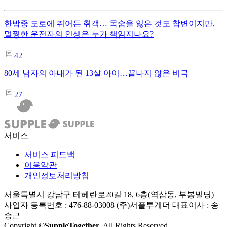
한밤중 도로에 뛰어든 취객… 목숨을 잃은 것도 참변이지만,
멀쩡한 운전자의 인생은 누가 책임지나요?
42
80세 남자의 아내가 된 13살 아이…끝나지 않은 비극
27
서비스
서비스 피드백
이용약관
개인정보처리방침
서울특별시 강남구 테헤란로20길 18, 6층(역삼동, 부봉빌딩)
사업자 등록번호 : 476-88-03008
(주)서플투게더 대표이사 : 송
승근
Copyright
©SuppleTogether
. All Rights Reserved.