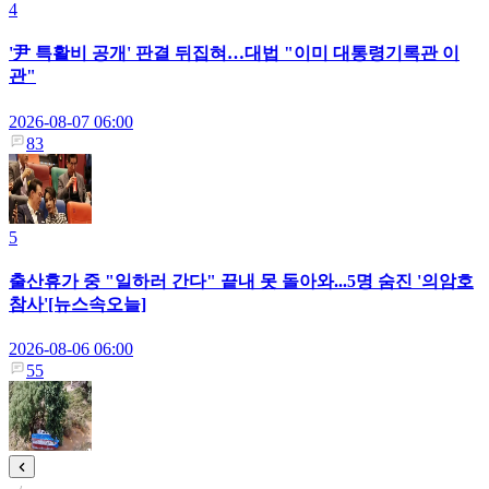
4
'尹 특활비 공개' 판결 뒤집혀…대법 "이미 대통령기록관 이
관"
2026-08-07 06:00
83
5
출산휴가 중 "일하러 간다" 끝내 못 돌아와...5명 숨진 '의암호
참사'[뉴스속오늘]
2026-08-06 06:00
55