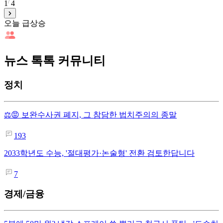
1
4
오늘 급상승
뉴스 톡톡 커뮤니티
정치
⚖️😡 보완수사권 폐지, 그 참담한 법치주의의 종말
193
2033학년도 수능, '절대평가·논술형' 전환 검토한답니다
7
경제/금융