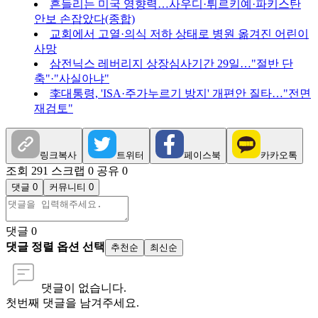
흔들리는 미국 영향력…사우디·튀르키예·파키스탄
안보 손잡았다(종합)
교회에서 고열·의식 저하 상태로 병원 옮겨진 어린이
사망
삼전닉스 레버리지 상장심사기간 29일…"절반 단
축"·"사실아냐"
李대통령, 'ISA·주가누르기 방지' 개편안 질타…"전면
재검토"
링크복사
트위터
페이스북
카카오톡
조회 291
스크랩 0
공유 0
댓글 0
커뮤니티 0
댓글
0
댓글 정렬 옵션 선택
추천순
최신순
댓글이 없습니다.
첫번째 댓글을 남겨주세요.