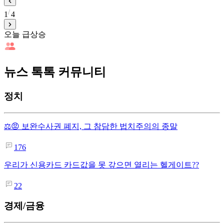
1
4
오늘 급상승
뉴스 톡톡 커뮤니티
정치
⚖️😡 보완수사권 폐지, 그 참담한 법치주의의 종말
176
우리가 신용카드 카드값을 못 갚으면 열리는 헬게이트??
22
경제/금융