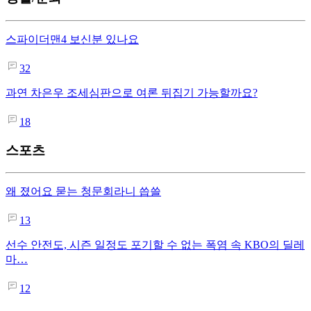
스파이더맨4 보신분 있나요
32
과연 차은우 조세심판으로 여론 뒤집기 가능할까요?
18
스포츠
왜 졌어요 묻는 청문회라니 씁쓸
13
선수 안전도, 시즌 일정도 포기할 수 없는 폭염 속 KBO의 딜레
마…
12