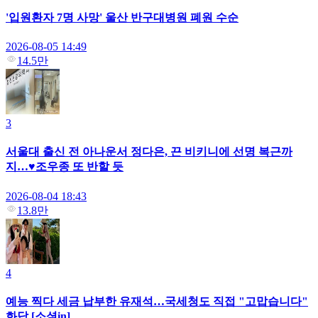
'입원환자 7명 사망' 울산 반구대병원 폐원 수순
2026-08-05 14:49
14.5만
3
서울대 출신 전 아나운서 정다은, 끈 비키니에 선명 복근까
지…♥조우종 또 반할 듯
2026-08-04 18:43
13.8만
4
예능 찍다 세금 납부한 유재석…국세청도 직접 "고맙습니다"
화답 [소셜in]