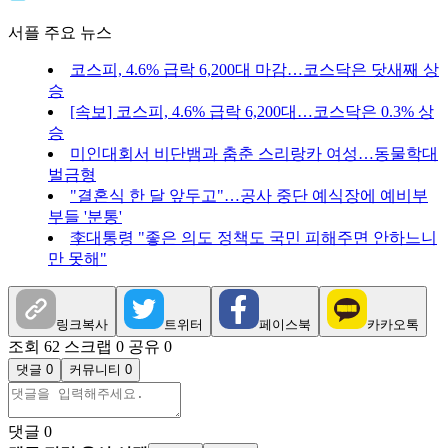
서플 주요 뉴스
코스피, 4.6% 급락 6,200대 마감…코스닥은 닷새째 상
승
[속보] 코스피, 4.6% 급락 6,200대…코스닥은 0.3% 상
승
미인대회서 비단뱀과 춤춘 스리랑카 여성…동물학대
벌금형
"결혼식 한 달 앞두고"…공사 중단 예식장에 예비부
부들 '분통'
李대통령 "좋은 의도 정책도 국민 피해주면 안하느니
만 못해"
링크복사
트위터
페이스북
카카오톡
조회 62
스크랩 0
공유 0
댓글 0
커뮤니티 0
댓글
0