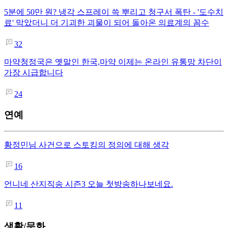
5분에 50만 원? 냉각 스프레이 쓱 뿌리고 청구서 폭탄 - '도수치
료' 막았더니 더 기괴한 괴물이 되어 돌아온 의료계의 꼼수
32
마약청정국은 옛말인 한국,마약 이제는 온라인 유통망 차단이
가장 시급합니다
24
연예
황정민님 사건으로 스토킹의 정의에 대해 생각
16
언니네 산지직송 시즌3 오늘 첫방송하나보네요.
11
생활/문화