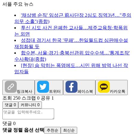
서플 주요 뉴스
'채상병 순직' 임성근 前사단장 2심도 징역3년…"주의
의무 소홀"(종합)
투신 시도 사건 은폐한 교사들…제주교육청·학폭위
는 외면
성접대 경기서 한국 '무패'…한일월드컵 심판매수설
재점화될 듯
합수본, 서울·경기·충북선관위 압수수색…'통계조작'
수사확대(종합)
[현장] 숨 막히는 폭염에도…시민 위해 방역 나선 작
업자들
링크복사
트위터
페이스북
카카오톡
조회 250
스크랩 0
공유 1
댓글 0
커뮤니티 0
댓글
0
댓글 정렬 옵션 선택
추천순
최신순