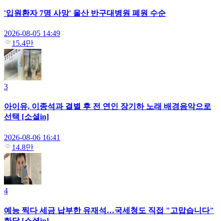
'입원환자 7명 사망' 울산 반구대병원 폐원 수순
2026-08-05 14:49
15.4만
3
아이유, 이종석과 결별 후 전 연인 장기하 노래 배경음악으로
선택 [소셜in]
2026-08-06 16:41
14.8만
4
예능 찍다 세금 납부한 유재석…국세청도 직접 "고맙습니다"
화답 [소셜in]