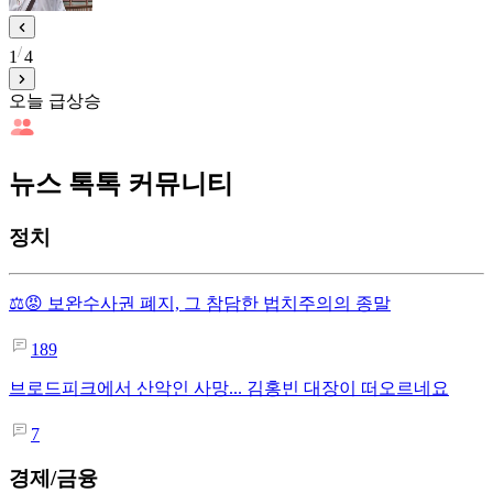
1
4
오늘 급상승
뉴스 톡톡 커뮤니티
정치
⚖️😡 보완수사권 폐지, 그 참담한 법치주의의 종말
189
브로드피크에서 산악인 사망... 김홍빈 대장이 떠오르네요
7
경제/금융