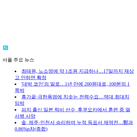
서플 주요 뉴스
최태원, 노소영에 약 1조원 지급하나…17일까지 재상
고 안하면 확정
'대박 코인'의 말로…1년 만에 200원대로, 100분의 1
쪽박
휴가끝·극한폭염에 치솟는 전력수요…역대 최대치
임박
피지 출신 일본 럭비 선수, 후쿠오카에서 훈련 중 열
사병 사망
金, 제주·인천서 승리하며 누적 득표서 재역전…鄭과
0.86%p차(종합)