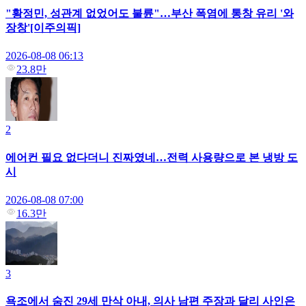
"황정민, 성관계 없었어도 불륜"…부산 폭염에 통창 유리 '와
장창'[이주의픽]
2026-08-08 06:13
23.8만
2
에어컨 필요 없다더니 진짜였네…전력 사용량으로 본 냉방 도
시
2026-08-08 07:00
16.3만
3
욕조에서 숨진 29세 만삭 아내, 의사 남편 주장과 달리 사인은