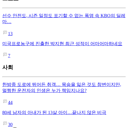
선수 안전도, 시즌 일정도 포기할 수 없는 폭염 속 KBO의 딜레
마…
13
미국프로농구에 진출한 박지현 최근 성적이 어마어마하네요
7
사회
한밤중 도로에 뛰어든 취객… 목숨을 잃은 것도 참변이지만,
멀쩡한 운전자의 인생은 누가 책임지나요?
44
80세 남자의 아내가 된 13살 아이…끝나지 않은 비극
30