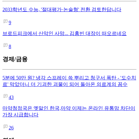
2033학년도 수능, '절대평가·논술형' 전환 검토한답니다
9
브로드피크에서 산악인 사망... 김홍빈 대장이 떠오르네요
8
경제/금융
5분에 50만 원? 냉각 스프레이 쓱 뿌리고 청구서 폭탄 - '도수치
료' 막았더니 더 기괴한 괴물이 되어 돌아온 의료계의 꼼수
43
마약청정국은 옛말인 한국,마약 이제는 온라인 유통망 차단이
가장 시급합니다
26