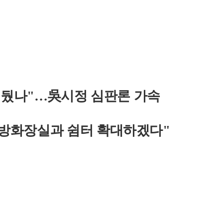
버려뒀나"…吳시정 심판론 가속
방화장실과 쉼터 확대하겠다"