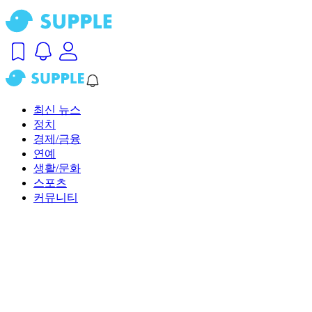
최신 뉴스
정치
경제/금융
연예
생활/문화
스포츠
커뮤니티