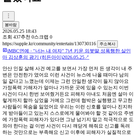
봄바람
2026.05.25 18:43
조회
437
추천
0
스크랩
0
https://supple.kr/community/entertain/130730116
주소복사
iMBC연예
·
"너는 내 여자" 7년 키운 의붓딸 성폭행한 살인
마 김상훈의 광기 (히든아이)
2026.05.25
↗
안산 인질 살해 사건 예고를 보면서 가장 먼저 든 생각이 내 주
변은 안전한가 였어요 이런 사건이 뉴스에 나올 때마다 남의
일 같다고 느꼈는데 이제는 그런 안일한 생각이 들지 않아요
가정폭력 가해자가 얼마나 가까운 곳에 있을 수 있는지 이번
사건이 다시 한번 보여줬거든요 피해자 아내도 처음엔 설마 이
렇게까지 할까 싶었을 거예요 그런데 협박은 실행됐고 무고한
사람들이 목숨을 잃었어요 우리는 이런 신호를 얼마나 진지하
게 받아들이고 있는지 스스로에게 물어봐야 할 것 같아요 주변
에 가정폭력 피해자가 있다면 그냥 넘기지 말고 적극적으로 도
와야 한다는 걸 이번 사건이 다시 깨닫게 해줘요 신고를 독려
하는 것만으로는 부족해요 신고 이후에 피해자가 실질적으로