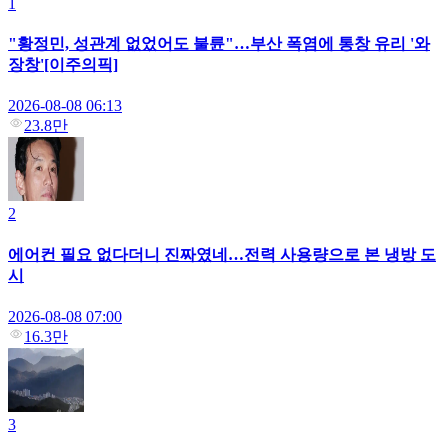
1
"황정민, 성관계 없었어도 불륜"…부산 폭염에 통창 유리 '와
장창'[이주의픽]
2026-08-08 06:13
23.8만
2
에어컨 필요 없다더니 진짜였네…전력 사용량으로 본 냉방 도
시
2026-08-08 07:00
16.3만
3