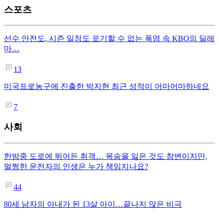
스포츠
선수 안전도, 시즌 일정도 포기할 수 없는 폭염 속 KBO의 딜레
마…
13
미국프로농구에 진출한 박지현 최근 성적이 어마어마하네요
7
사회
한밤중 도로에 뛰어든 취객… 목숨을 잃은 것도 참변이지만,
멀쩡한 운전자의 인생은 누가 책임지나요?
44
80세 남자의 아내가 된 13살 아이…끝나지 않은 비극