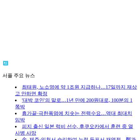
서플 주요 뉴스
최태원, 노소영에 약 1조원 지급하나…17일까지 재상
고 안하면 확정
'대박 코인'의 말로…1년 만에 200원대로, 100분의 1
쪽박
휴가끝·극한폭염에 치솟는 전력수요…역대 최대치
임박
피지 출신 일본 럭비 선수, 후쿠오카에서 훈련 중 열
사병 사망
金, 제주·인천서 승리하며 누적 득표서 재역전…鄭과