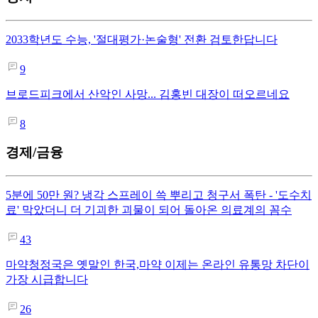
2033학년도 수능, '절대평가·논술형' 전환 검토한답니다
9
브로드피크에서 산악인 사망... 김홍빈 대장이 떠오르네요
8
경제/금융
5분에 50만 원? 냉각 스프레이 쓱 뿌리고 청구서 폭탄 - '도수치
료' 막았더니 더 기괴한 괴물이 되어 돌아온 의료계의 꼼수
43
마약청정국은 옛말인 한국,마약 이제는 온라인 유통망 차단이
가장 시급합니다
26