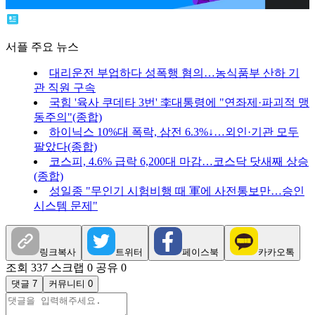
서플 주요 뉴스
대리운전 부업하다 성폭행 혐의…농식품부 산하 기
관 직원 구속
국힘 '육사 쿠데타 3번' 李대통령에 "연좌제·파괴적 맹
동주의"(종합)
하이닉스 10%대 폭락, 삼전 6.3%↓…외인·기관 모두
팔았다(종합)
코스피, 4.6% 급락 6,200대 마감…코스닥 닷새째 상승
(종합)
성일종 "무인기 시험비행 때 軍에 사전통보만…승인
시스템 문제"
링크복사
트위터
페이스북
카카오톡
조회 337
스크랩 0
공유 0
댓글 7
커뮤니티 0