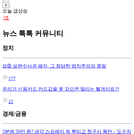
오늘 급상승
뉴스 톡톡 커뮤니티
정치
⚖️😡 보완수사권 폐지, 그 참담한 법치주의의 종말
177
우리가 신용카드 카드값을 못 갚으면 열리는 헬게이트??
22
경제/금융
5분에 50만 원? 냉각 스프레이 쓱 뿌리고 청구서 폭탄 - '도수치