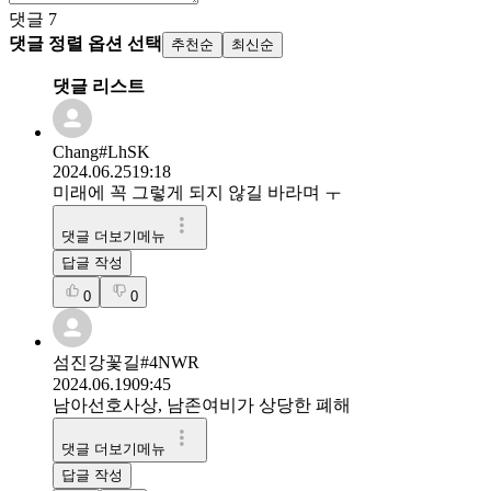
댓글
7
댓글 정렬 옵션 선택
추천순
최신순
댓글 리스트
Chang#LhSK
2024.06.25
19:18
미래에 꼭 그렇게 되지 않길 바라며 ㅜ
댓글 더보기메뉴
답글 작성
0
0
섬진강꽃길#4NWR
2024.06.19
09:45
남아선호사상, 남존여비가 상당한 폐해
댓글 더보기메뉴
답글 작성