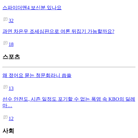
스파이더맨4 보신분 있나요
32
과연 차은우 조세심판으로 여론 뒤집기 가능할까요?
18
스포츠
왜 졌어요 묻는 청문회라니 씁쓸
13
선수 안전도, 시즌 일정도 포기할 수 없는 폭염 속 KBO의 딜레
마…
12
사회