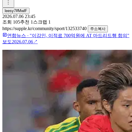
leesy7#MwlF
2026.07.06 23:45
조회
105
추천
1
스크랩
1
https://supple.kr/community/sport/132533740
주소복사
연합뉴스
·
"이강인, 이적료 700억원에 AT 마드리드행 합의"
보도
2026.07.06
↗