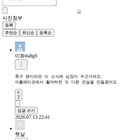
사진첨부
등록
추천순
최신순
등록순
미화#a8g9
축구 팬이라면 이 소식에 심장이 두근거려요.

아틀레티코에서 활약하면 또 다른 전설을 만들겠어요
2
답글 쓰기
2026.07.13 22:41
햇살