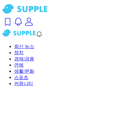
최신 뉴스
정치
경제/금융
연예
생활/문화
스포츠
커뮤니티