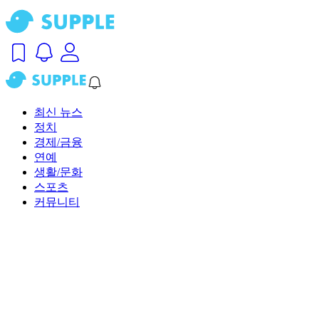
최신 뉴스
정치
경제/금융
연예
생활/문화
스포츠
커뮤니티