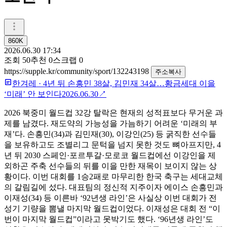
860K
2026.06.30 17:34
조회
50
추천
0
스크랩
0
https://supple.kr/community/sport/132243198
주소복사
한겨레
·
4년 뒤 손흥민 38살, 김민재 34살…황금세대 이을
‘미래’ 안 보인다
2026.06.30
↗
2026 북중미 월드컵 32강 탈락은 현재의 성적표보다 무거운 과
제를 남겼다. 재도약의 가능성을 가늠하기 어려운 ‘미래의 부
재’다. 손흥민(34)과 김민재(30), 이강인(25) 등 굵직한 선수들
을 보유하고도 조별리그 문턱을 넘지 못한 것도 뼈아프지만, 4
년 뒤 2030 스페인·포르투갈·모로코 월드컵에선 이강인을 제
외하곤 주축 선수들의 뒤를 이을 만한 재목이 보이지 않는 상
황이다. 이번 대회를 1승2패로 마무리한 한국 축구는 세대교체
의 갈림길에 섰다. 대표팀의 정신적 지주이자 에이스 손흥민과
이재성(34) 등 이른바 ‘92년생 라인’은 사실상 이번 대회가 전
성기 기량을 뽐낼 마지막 월드컵이었다. 이재성은 대회 전 “이
번이 마지막 월드컵”이라고 못박기도 했다. ‘96년생 라인’도