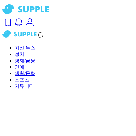
최신 뉴스
정치
경제/금융
연예
생활/문화
스포츠
커뮤니티