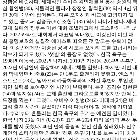
상황은 비슷하다. 세계적인 수비수 김민재를 비롯해 중원의 핵
심 황인범(30), 저돌적인 돌파가 장점인 황희찬(30) 역시 4년 뒤
면 30대 중반에 접어든다. 다른 포지션과 비교해 고령까지 뛸
수 있는 골키퍼 김승규(36), 조현우(35) 역시 나이가 많다. 세대
교체 실패의 징후는 이번 대회 조별리그에서 고스란히 나타났
다. 2022 카타르 대회에서 대표팀 막내였던 이강인이 이번 대
회 홍명보호의 실질적 에이스로 떠오른 것 말고는 수확이 없
다. 이강인에게만 치중된 공격 시도는 오히려 그를 고립시키는
악수가 되기도 했다. ‘샛별’의 등장도 없었다. 한국 축구는
1998년 이동국, 2002년 박지성, 2010년 기성용, 2014년 손흥민,
2022년 이강인이 등장하며 세대교체를 알렸다. 하지만 이번 대
회 막내였던 배준호(23)는 단 1분도 출전하지 못했고, 옌스 카
스트로프(23)는 남아프리카공화국과의 3차전 후반에 투입됐
지만 실력을 보여주기엔 시간이 부족했다. 측면 공격수 양현준
(24)과 엄지성(24)은 교체 출전해 그라운드를 밟았지만 반짝 눈
도장을 찍는 데 그쳤다. 수비수 이한범(24)과 이태석(24)은 비
교적 출전 시간이 길었지만 아직 다듬어야 할 원석에 가까웠
다. 뿌리부터 흔들리는 한국 축구의 위기는 예견된 일이었다.
한국 남자 23살 이하(U-23) 대표팀은 2024 파리 올림픽 본선 무
대를 밟지 못했다. 40년 만의 올림픽 본선 진출 실패였다. 선수
개인의 스타성에만 의존한 ‘해줘 축구’가 빛을 보는 사이, 체계
적인 선수 육성 시스템 위에는 짙은 그림자가 드리워지고 있었