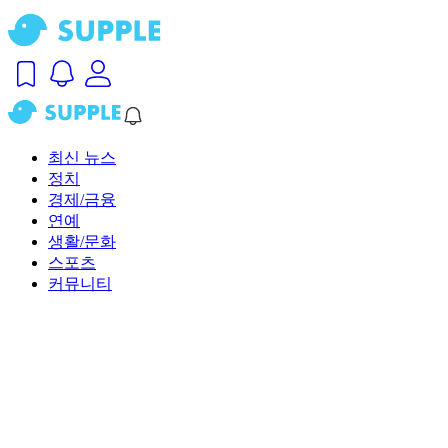
최신 뉴스
정치
경제/금융
연예
생활/문화
스포츠
커뮤니티