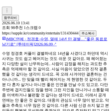
함무라비
2026.06.10 13:41
조회
98
추천
1
스크랩
0
https://supple.kr/community/entertain/131430444
주소복사
iMBC연예
·
정경호·수영, 열애 14년 만 결별…"좋은 동료로
남기로" [투데이픽]
2026.06.09
↗
수영 정경호 커플이 결별하네요 14년을 사겼다고 하던데 역시
사귀는 것도 쉽고 헤어지는 것도 쉬운 것 같아요. 왜 헤어졌는
지 다양한 설이 난무하는데.. 사람이 감정을 해치는 과도한 추
측은 억제해야 할 것 같아요. 사실 마음이 맞았으면 진작 결혼
했을 것 같다는 생각이 드네요. 꼭 오래 사겨야만 결혼하는 건
아니니까... 안 맞을 때 빨리 헤어지는 게 현명한 것 같아요. 두
분 다 혼자 살거나 아니면 좋은 인연을 만날 수도 있고요. 다만
주변에 겹지인들도 많을 텐데 그런 지인들 만나거나 소통할 때
좀 어색하거나 불편할 것 같다는 생각이 드네요. 이래서 공개
연애는 안 좋은 것 같아요. 대중의 관심도 너무 많이 받고요. 악
플과 추측도 너무 많은 것 같아요. 다른 사람 신경 쓰지 말고 본
인들의 행복에 우선하면 좋겠어요. 앞으로 주저하지 말고 다양