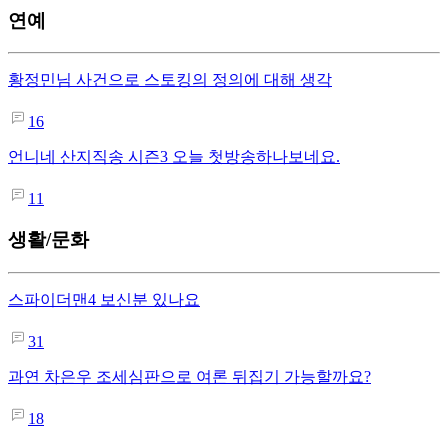
연예
황정민님 사건으로 스토킹의 정의에 대해 생각
16
언니네 산지직송 시즌3 오늘 첫방송하나보네요.
11
생활/문화
스파이더맨4 보신분 있나요
31
과연 차은우 조세심판으로 여론 뒤집기 가능할까요?
18