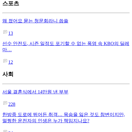
스포츠
왜 졌어요 묻는 청문회라니 씁쓸
13
선수 안전도, 시즌 일정도 포기할 수 없는 폭염 속 KBO의 딜레
마…
12
사회
서울 결혼식에서 14만원 낸 부부
228
한밤중 도로에 뛰어든 취객… 목숨을 잃은 것도 참변이지만,
멀쩡한 운전자의 인생은 누가 책임지나요?