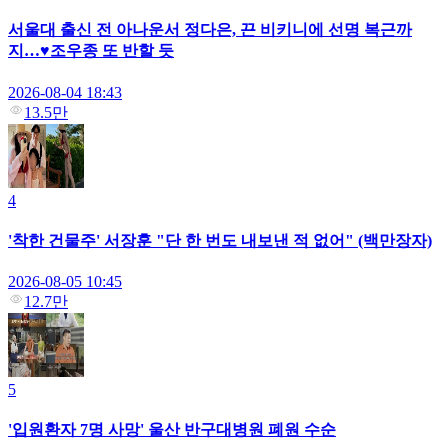
서울대 출신 전 아나운서 정다은, 끈 비키니에 선명 복근까
지…♥조우종 또 반할 듯
2026-08-04 18:43
13.5만
4
'착한 건물주' 서장훈 "단 한 번도 내보낸 적 없어" (백만장자)
2026-08-05 10:45
12.7만
5
'입원환자 7명 사망' 울산 반구대병원 폐원 수순