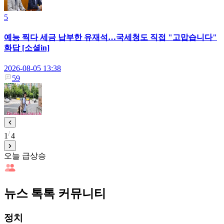
5
예능 찍다 세금 납부한 유재석…국세청도 직접 "고맙습니다"
화답 [소셜in]
2026-08-05 13:38
59
1
4
오늘 급상승
뉴스 톡톡 커뮤니티
정치