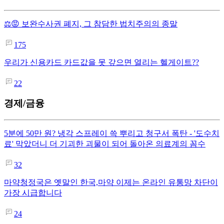
⚖️😡 보완수사권 폐지, 그 참담한 법치주의의 종말
175
우리가 신용카드 카드값을 못 갚으면 열리는 헬게이트??
22
경제/금융
5분에 50만 원? 냉각 스프레이 쓱 뿌리고 청구서 폭탄 - '도수치
료' 막았더니 더 기괴한 괴물이 되어 돌아온 의료계의 꼼수
32
마약청정국은 옛말인 한국,마약 이제는 온라인 유통망 차단이
가장 시급합니다
24