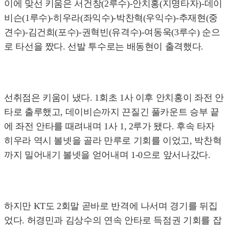
이에 맞선 키움은 서건창(2루수)-안치홍(지명타자)-데이
비슨(1루수)-히우라(좌익수)-박찬혁(우익수)-추재현(중
견수)-김건희(포수)-권혁빈(유격수)-여동욱(3루수) 순으
로 타선을 짰다. 선발 투수로는 배동현이 출격했다.
선취점은 키움이 냈다. 1회초 1사 이후 안치홍이 좌전 안
타로 출루했고, 데이비슨까지 끈질긴 풀카운트 승부 끝
에 좌전 안타를 때려내며 1사 1, 2루가 됐다. 후속 타자
히우라 역시 볼넷을 골라 만루로 기회를 이었고, 박찬혁
까지 밀어내기 볼넷을 얻어내며 1-0으로 앞서나갔다.
하지만 KT도 2회말 곧바로 반격에 나서며 경기를 뒤집
었다. 허경민과 김상수의 연속 안타로 득점권 기회를 잡