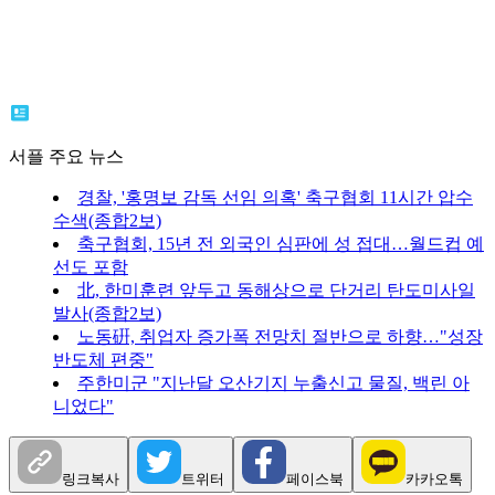
서플 주요 뉴스
경찰, '홍명보 감독 선임 의혹' 축구협회 11시간 압수
수색(종합2보)
축구협회, 15년 전 외국인 심판에 성 접대…월드컵 예
선도 포함
北, 한미훈련 앞두고 동해상으로 단거리 탄도미사일
발사(종합2보)
노동硏, 취업자 증가폭 전망치 절반으로 하향…"성장
반도체 편중"
주한미군 "지난달 오산기지 누출신고 물질, 백린 아
니었다"
링크복사
트위터
페이스북
카카오톡