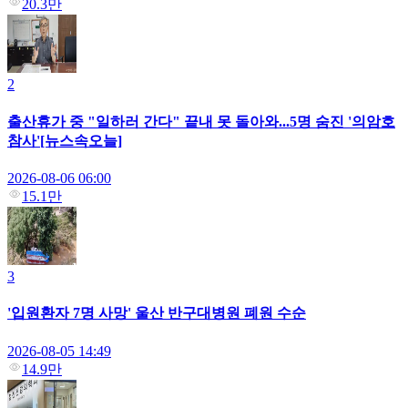
20.3만
2
출산휴가 중 "일하러 간다" 끝내 못 돌아와...5명 숨진 '의암호
참사'[뉴스속오늘]
2026-08-06 06:00
15.1만
3
'입원환자 7명 사망' 울산 반구대병원 폐원 수순
2026-08-05 14:49
14.9만