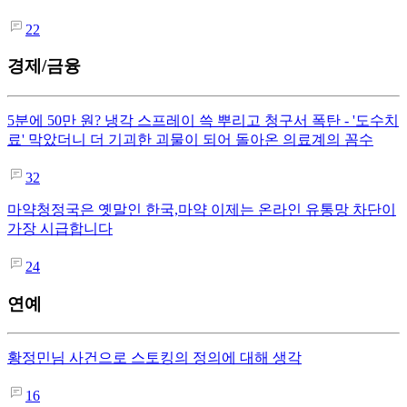
22
경제/금융
5분에 50만 원? 냉각 스프레이 쓱 뿌리고 청구서 폭탄 - '도수치
료' 막았더니 더 기괴한 괴물이 되어 돌아온 의료계의 꼼수
32
마약청정국은 옛말인 한국,마약 이제는 온라인 유통망 차단이
가장 시급합니다
24
연예
황정민님 사건으로 스토킹의 정의에 대해 생각
16