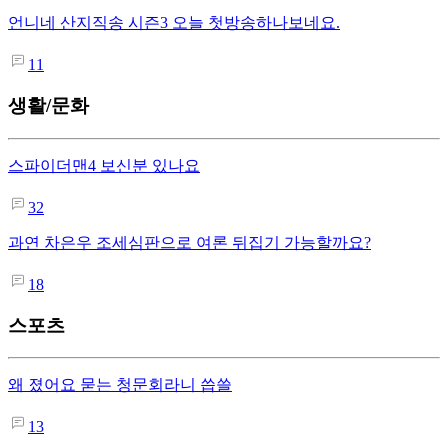
언니네 산지직송 시즌3 오늘 첫방송하나보네요.
11
생활/문화
스파이더맨4 보신분 있나요
32
과연 차은우 조세심판으로 여론 뒤집기 가능할까요?
18
스포츠
왜 졌어요 묻는 청문회라니 씁쓸
13