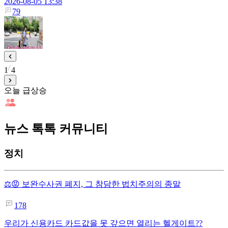
2026-08-05 13:38
79
1
4
오늘 급상승
뉴스 톡톡 커뮤니티
정치
⚖️😡 보완수사권 폐지, 그 참담한 법치주의의 종말
178
우리가 신용카드 카드값을 못 갚으면 열리는 헬게이트??