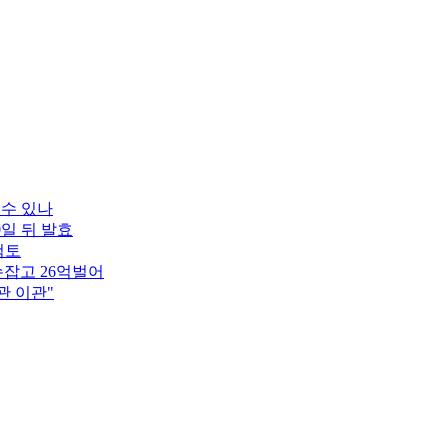
 수 있나
0일 뒤 발효
검토
잡고 26억벌어
관 이관"