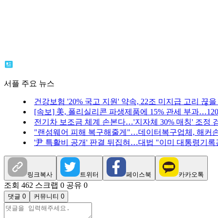
서플 주요 뉴스
건강보험 '20% 국고 지원' 약속, 22조 미지급 고리 끊을
[속보] 美, 폴리실리콘 파생제품에 15% 관세 부과…12
전기차 보조금 체계 손본다…'지자체 30% 매칭' 조정 
"랜섬웨어 피해 복구해줄게"…데이터복구업체, 해커손
'尹 특활비 공개' 판결 뒤집혀…대법 "이미 대통령기록
링크복사
트위터
페이스북
카카오톡
조회 462
스크랩 0
공유 0
댓글 0
커뮤니티 0