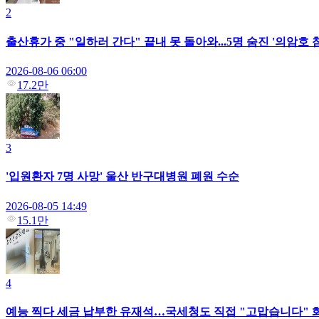
2
출산휴가 중 "일하러 간다" 끝내 못 돌아와...5명 숨진 '의암호
2026-08-06 06:00
17.2만
3
'입원환자 7명 사망' 울산 반구대병원 폐원 수순
2026-08-05 14:49
15.1만
4
예능 찍다 세금 납부한 유재석…국세청도 직접 "고맙습니다" 화답