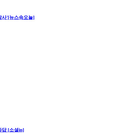
 참사'[뉴스속오늘]
 [소셜in]