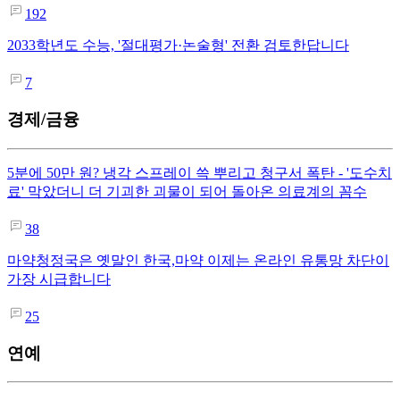
192
2033학년도 수능, '절대평가·논술형' 전환 검토한답니다
7
경제/금융
5분에 50만 원? 냉각 스프레이 쓱 뿌리고 청구서 폭탄 - '도수치
료' 막았더니 더 기괴한 괴물이 되어 돌아온 의료계의 꼼수
38
마약청정국은 옛말인 한국,마약 이제는 온라인 유통망 차단이
가장 시급합니다
25
연예