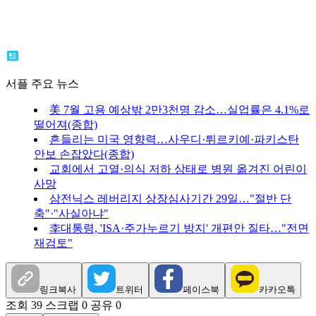
서플 주요 뉴스
美 7월 고용 예상밖 2만3천명 감소…실업률은 4.1%로
떨어져(종합)
흔들리는 미국 영향력…사우디·튀르키예·파키스탄
안보 손잡았다(종합)
교회에서 고열·의식 저하 상태로 병원 옮겨진 어린이
사망
삼전닉스 레버리지 상장심사기간 29일…"절반 단
축"·"사실아냐"
李대통령, 'ISA·주가누르기 방지' 개편안 질타…"전면
재검토"
링크복사
트위터
페이스북
카카오톡
조회 39
스크랩 0
공유 0