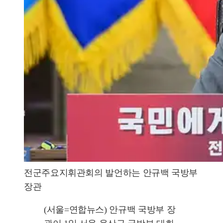
전군주요지휘관회의 발언하는 안규백 국방부
장관
(서울=연합뉴스) 안규백 국방부 장