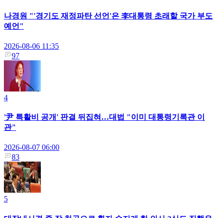
나경원 "'경기도 재정파탄 선언'은 李대통령 초래할 국가 부도
예언"
2026-08-06 11:35
97
4
'尹 특활비 공개' 판결 뒤집혀…대법 "이미 대통령기록관 이
관"
2026-08-07 06:00
83
5