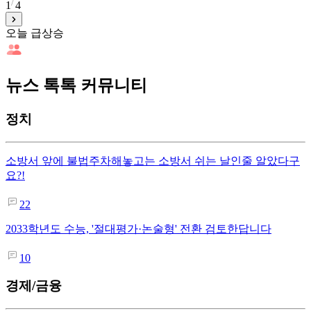
1
4
오늘 급상승
뉴스 톡톡 커뮤니티
정치
소방서 앞에 불법주차해놓고는 소방서 쉬는 날인줄 알았다구
요?!
22
2033학년도 수능, '절대평가·논술형' 전환 검토한답니다
10
경제/금융