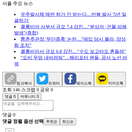
서플 주요 뉴스
우주발사체 매번 허가 안 받는다…반복 발사 '5년 일
괄허가'
콜롬비아 서부서 규모 7.4 강진…"부상자 ·건물 피해
발생"(종합)
靑춘추관장 '무단증축' 논란…"매입 당시 몰라, 양성
화 조치"
콜롬비아서 규모 6.8 강진…"수도 보고타도 흔들려"
"도비 무덤 내버려둬"…해리포터 팬들, 공사 노선 바
꿔
링크복사
트위터
페이스북
카카오톡
조회 146
스크랩 0
공유 0
댓글 0
커뮤니티 0
댓글
0
댓글 정렬 옵션 선택
추천순
최신순