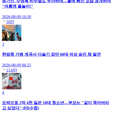
송가인, 수영복 비주얼도 우아하네…물에 빠진 모습 공개하며
"여름엔 물놀이!"
2026-08-09 10:30
16만
3
한밤중 가평 계곡서 다슬기 잡던 60대 여성 숨진 채 발견
2026-08-09 06:25
13.6만
4
도박으로 2억 4천 잃은 10대 청소년…부모는 "같이 죽어버리
고 싶었다" (PD수첩)