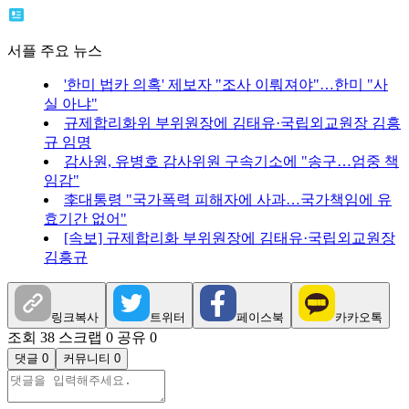
서플 주요 뉴스
'한미 법카 의혹' 제보자 "조사 이뤄져야"…한미 "사
실 아냐"
규제합리화위 부위원장에 김태유·국립외교원장 김흥
규 임명
감사원, 유병호 감사위원 구속기소에 "송구…엄중 책
임감"
李대통령 "국가폭력 피해자에 사과…국가책임에 유
효기간 없어"
[속보] 규제합리화 부위원장에 김태유·국립외교원장
김흥규
링크복사
트위터
페이스북
카카오톡
조회 38
스크랩 0
공유 0
댓글 0
커뮤니티 0