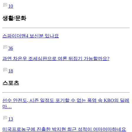
10
생활/문화
스파이더맨4 보신분 있나요
36
과연 차은우 조세심판으로 여론 뒤집기 가능할까요?
18
스포츠
선수 안전도, 시즌 일정도 포기할 수 없는 폭염 속 KBO의 딜레
마…
13
미국프로농구에 진출한 박지현 최근 성적이 어마어마하네요