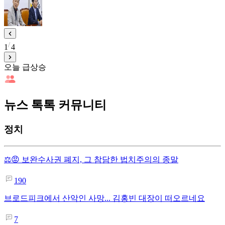
1
4
오늘 급상승
뉴스 톡톡 커뮤니티
정치
⚖️😡 보완수사권 폐지, 그 참담한 법치주의의 종말
190
브로드피크에서 산악인 사망... 김홍빈 대장이 떠오르네요
7