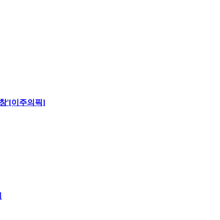
창'[이주의픽]
시