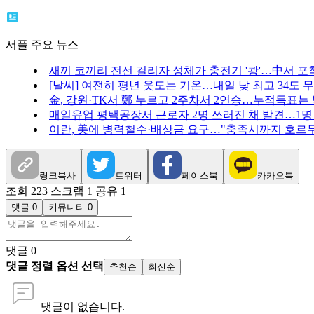
서플 주요 뉴스
새끼 코끼리 전선 걸리자 성체가 충전기 '쾅'…中서 포
[날씨] 여전히 평년 웃도는 기온…내일 낮 최고 34도 
金, 강원·TK서 鄭 누르고 2주차서 2연승…누적득표는 
매일유업 평택공장서 근로자 2명 쓰러진 채 발견…1명
이란, 美에 병력철수·배상금 요구…"충족시까지 호르무
링크복사
트위터
페이스북
카카오톡
조회 223
스크랩 1
공유 1
댓글 0
커뮤니티 0
댓글
0
댓글 정렬 옵션 선택
추천순
최신순
댓글이 없습니다.