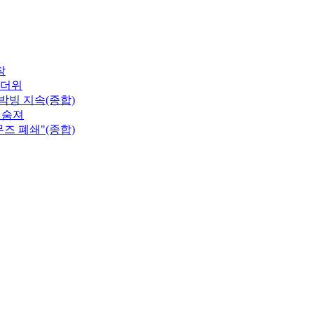
착
무더위
박빙 지속(종합)
 숨져
즈 폐쇄"(종합)