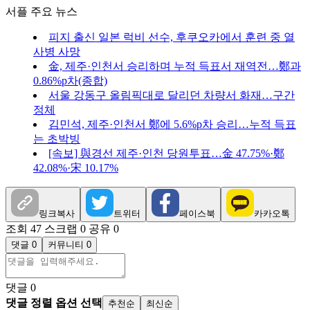
서플 주요 뉴스
피지 출신 일본 럭비 선수, 후쿠오카에서 훈련 중 열
사병 사망
金, 제주·인천서 승리하며 누적 득표서 재역전…鄭과
0.86%p차(종합)
서울 강동구 올림픽대로 달리던 차량서 화재…구간
정체
김민석, 제주·인천서 鄭에 5.6%p차 승리…누적 득표
는 초박빙
[속보] 與경선 제주·인천 당원투표…金 47.75%·鄭
42.08%·宋 10.17%
링크복사
트위터
페이스북
카카오톡
조회 47
스크랩 0
공유 0
댓글 0
커뮤니티 0
댓글
0
댓글 정렬 옵션 선택
추천순
최신순