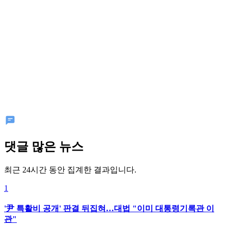
댓글 많은 뉴스
최근 24시간 동안 집계한 결과입니다.
1
'尹 특활비 공개' 판결 뒤집혀…대법 "이미 대통령기록관 이
관"