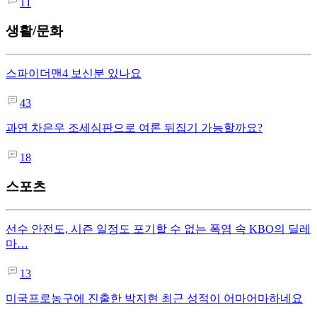
11
생활/문화
스파이더맨4 보신분 있나요
43
과연 차은우 조세심판으로 여론 뒤집기 가능할까요?
18
스포츠
선수 안전도, 시즌 일정도 포기할 수 없는 폭염 속 KBO의 딜레
마…
13
미국프로농구에 진출한 박지현 최근 성적이 어마어마하네요