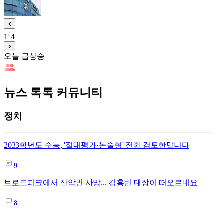
1
4
오늘 급상승
뉴스 톡톡 커뮤니티
정치
2033학년도 수능, '절대평가·논술형' 전환 검토한답니다
9
브로드피크에서 산악인 사망... 김홍빈 대장이 떠오르네요
8