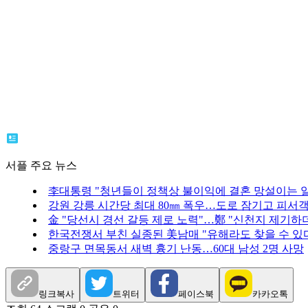
서플 주요 뉴스
李대통령 "청년들이 정책상 불이익에 결혼 망설이는 일
강원 강릉 시간당 최대 80㎜ 폭우…도로 잠기고 피서
金 "당선시 경선 갈등 제로 노력"…鄭 "신천지 제기하
한국전쟁서 부친 실종된 美남매 "유해라도 찾을 수 있
중랑구 면목동서 새벽 흉기 난동…60대 남성 2명 사망
링크복사
트위터
페이스북
카카오톡