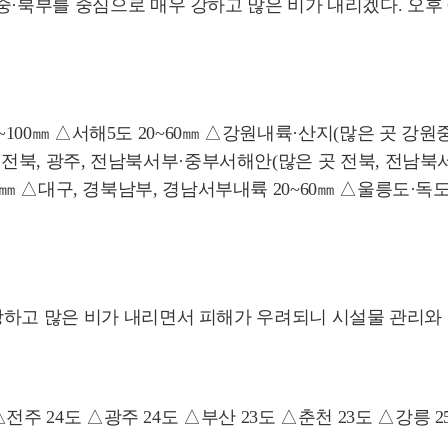
중·북부를 중심으로 매우 강하고 많은 비가 내리겠다. 오
~100㎜ △서해5도 20~60㎜ △강원내륙·산지(많은 곳 강원중
0㎜ △전북, 광주, 전남북서부·중부서해안(많은 곳 전북, 전남
~100㎜ △대구, 경북남부, 경남서부내륙 20~60㎜ △울릉도·독
강하고 많은 비가 내리면서 피해가 우려되니 시설물 관리와
전주 24도 △광주 24도 △부산 23도 △춘천 23도 △강릉 2