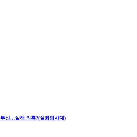
채 투신…살해 의혹?(실화탐사대)