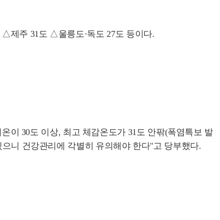
도 △제주 31도 △울릉도·독도 27도 등이다.
온이 30도 이상, 최고 체감온도가 31도 안팎(폭염특보 발
나겠으니 건강관리에 각별히 유의해야 한다"고 당부했다.