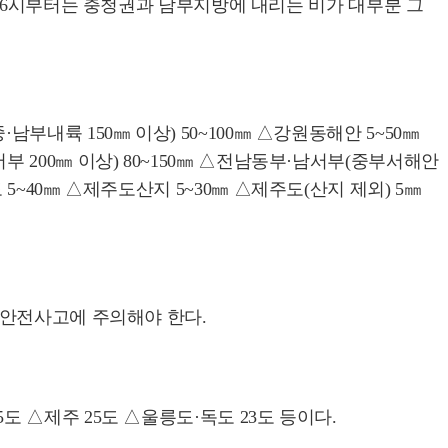
후 6시부터는 충청권과 남부지방에 내리는 비가 대부분 그
·남부내륙 150㎜ 이상) 50~100㎜ △강원동해안 5~50㎜
북서부 200㎜ 이상) 80~150㎜ △전남동부·남서부(중부서해안
도 5~40㎜ △제주도산지 5~30㎜ △제주도(산지 제외) 5㎜
 안전사고에 주의해야 한다.
5도 △제주 25도 △울릉도·독도 23도 등이다.