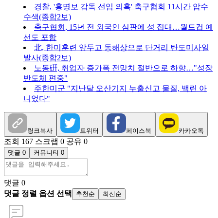
경찰, '홍명보 감독 선임 의혹' 축구협회 11시간 압수
수색(종합2보)
축구협회, 15년 전 외국인 심판에 성 접대…월드컵 예
선도 포함
北, 한미훈련 앞두고 동해상으로 단거리 탄도미사일
발사(종합2보)
노동硏, 취업자 증가폭 전망치 절반으로 하향…"성장
반도체 편중"
주한미군 "지난달 오산기지 누출신고 물질, 백린 아
니었다"
링크복사
트위터
페이스북
카카오톡
조회 167
스크랩 0
공유 0
댓글 0
커뮤니티 0
댓글
0
댓글 정렬 옵션 선택
추천순
최신순