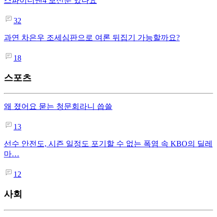
스파이더맨4 보신분 있나요
32
과연 차은우 조세심판으로 여론 뒤집기 가능할까요?
18
스포츠
왜 졌어요 묻는 청문회라니 씁쓸
13
선수 안전도, 시즌 일정도 포기할 수 없는 폭염 속 KBO의 딜레
마…
12
사회