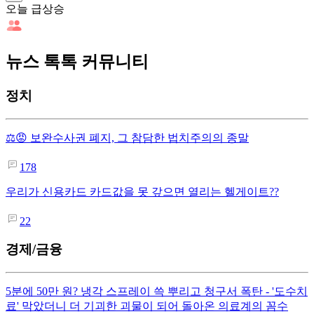
오늘 급상승
뉴스 톡톡 커뮤니티
정치
⚖️😡 보완수사권 폐지, 그 참담한 법치주의의 종말
178
우리가 신용카드 카드값을 못 갚으면 열리는 헬게이트??
22
경제/금융
5분에 50만 원? 냉각 스프레이 쓱 뿌리고 청구서 폭탄 - '도수치
료' 막았더니 더 기괴한 괴물이 되어 돌아온 의료계의 꼼수