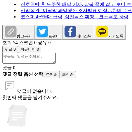
신호위반 후 도주한 배달 기사, 잠복 끝에 잡고 보니 
산업장관 "이달말 과잉생산 조사발표 예상…한미 15%
코스피 4~5%대 급락, 삼전닉스 휘청…코스닥도 하락
링크복사
트위터
페이스북
카카오톡
조회 54
스크랩 0
공유 0
댓글 0
커뮤니티 0
댓글
0
댓글 정렬 옵션 선택
추천순
최신순
댓글이 없습니다.
첫번째 댓글을 남겨주세요.