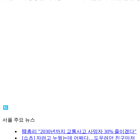
서플 주요 뉴스
韓총리 "2030년까지 교통사고 사망자 30% 줄이겠다"
[쇼츠] 자려고 누웠는데 어쩌다…도우려던 친구마저