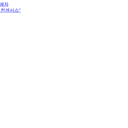
수배자
 컨센서스"