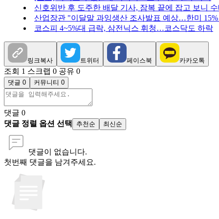
신호위반 후 도주한 배달 기사, 잠복 끝에 잡고 보니 
산업장관 "이달말 과잉생산 조사발표 예상…한미 15%
코스피 4~5%대 급락, 삼전닉스 휘청…코스닥도 하락
링크복사
트위터
페이스북
카카오톡
조회 1
스크랩 0
공유 0
댓글 0
커뮤니티 0
댓글
0
댓글 정렬 옵션 선택
추천순
최신순
댓글이 없습니다.
첫번째 댓글을 남겨주세요.