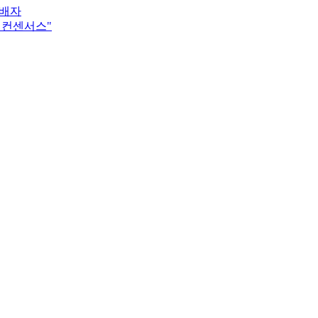
수배자
 컨센서스"