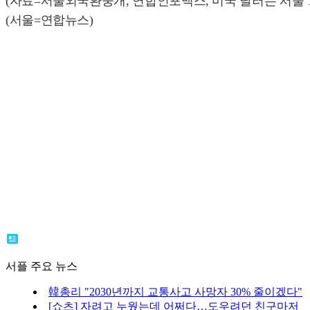
(자료=서울외국환중개, 연합인포맥스, 미국 달러는 서울 15
(서울=연합뉴스)
서플 주요 뉴스
韓총리 "2030년까지 교통사고 사망자 30% 줄이겠다"
[쇼츠] 자려고 누웠는데 어쩌다…도우려던 친구마저