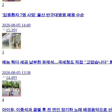
2
'입원환자 7명 사망' 울산 반구대병원 폐원 수순
2026-08-05 14:49
15.3만
3
예능 찍다 세금 납부한 유재석…국세청도 직접 "고맙습니다" 화답
2026-08-05 13:38
14.4만
4
아이유, 이종석과 결별 후 전 연인 장기하 노래 배경음악으로 선택