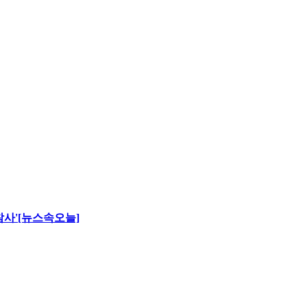
 참사'[뉴스속오늘]