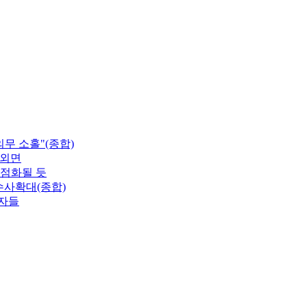
무 소홀"(종합)
 외면
재점화될 듯
수사확대(종합)
업자들