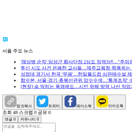
서플 주요 뉴스
'채상병 순직' 임성근 前사단장 2심도 징역3년…"주의의
투신 시도 사건 은폐한 교사들…제주교육청·학폭위는
성접대 경기서 한국 '무패'…한일월드컵 심판매수설 
합수본, 서울·경기·충북선관위 압수수색…'통계조작' 
[현장] 숨 막히는 폭염에도…시민 위해 방역 나선 작
링크복사
트위터
페이스북
카카오톡
조회 48
스크랩 0
공유 0
댓글 0
커뮤니티 0