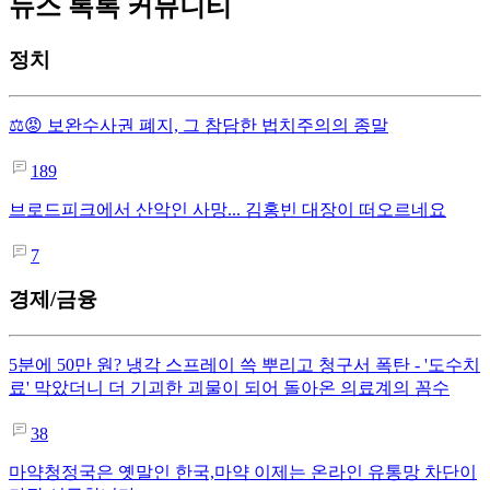
뉴스 톡톡 커뮤니티
정치
⚖️😡 보완수사권 폐지, 그 참담한 법치주의의 종말
189
브로드피크에서 산악인 사망... 김홍빈 대장이 떠오르네요
7
경제/금융
5분에 50만 원? 냉각 스프레이 쓱 뿌리고 청구서 폭탄 - '도수치
료' 막았더니 더 기괴한 괴물이 되어 돌아온 의료계의 꼼수
38
마약청정국은 옛말인 한국,마약 이제는 온라인 유통망 차단이