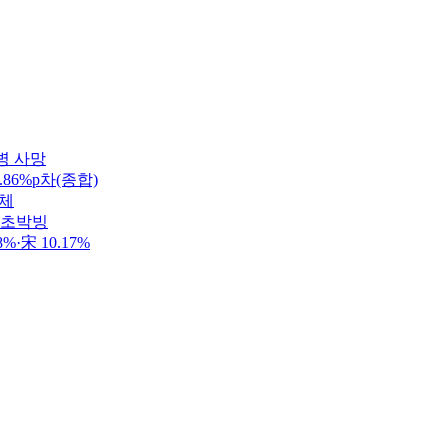
병 사망
86%p차(종합)
정체
 초박빙
·宋 10.17%