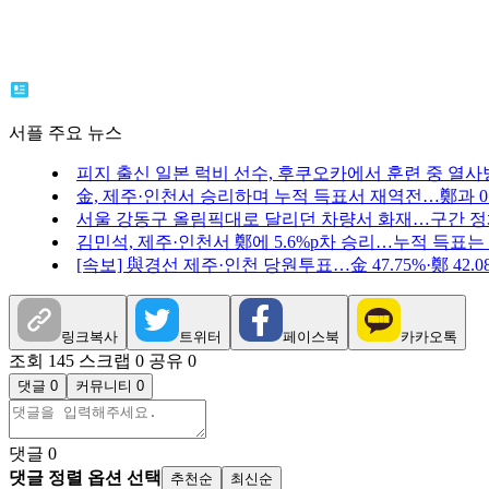
서플 주요 뉴스
피지 출신 일본 럭비 선수, 후쿠오카에서 훈련 중 열사
金, 제주·인천서 승리하며 누적 득표서 재역전…鄭과 0.
서울 강동구 올림픽대로 달리던 차량서 화재…구간 
김민석, 제주·인천서 鄭에 5.6%p차 승리…누적 득표는
[속보] 與경선 제주·인천 당원투표…金 47.75%·鄭 42.08%
링크복사
트위터
페이스북
카카오톡
조회 145
스크랩 0
공유 0
댓글 0
커뮤니티 0
댓글
0
댓글 정렬 옵션 선택
추천순
최신순