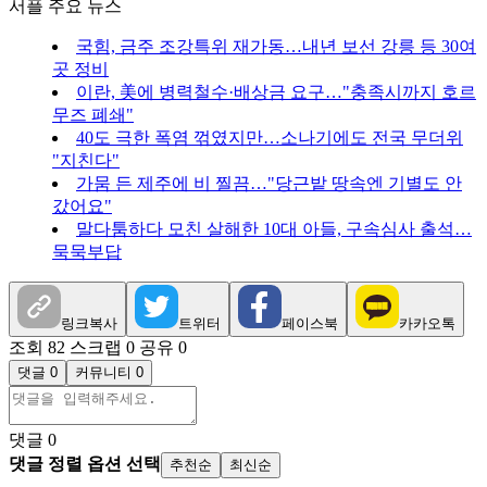
서플 주요 뉴스
국힘, 금주 조강특위 재가동…내년 보선 강릉 등 30여
곳 정비
이란, 美에 병력철수·배상금 요구…"충족시까지 호르
무즈 폐쇄"
40도 극한 폭염 꺾였지만…소나기에도 전국 무더위
"지친다"
가뭄 든 제주에 비 찔끔…"당근밭 땅속엔 기별도 안
갔어요"
말다툼하다 모친 살해한 10대 아들, 구속심사 출석…
묵묵부답
링크복사
트위터
페이스북
카카오톡
조회 82
스크랩 0
공유 0
댓글 0
커뮤니티 0
댓글
0
댓글 정렬 옵션 선택
추천순
최신순