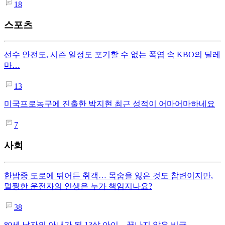
18
스포츠
선수 안전도, 시즌 일정도 포기할 수 없는 폭염 속 KBO의 딜레
마…
13
미국프로농구에 진출한 박지현 최근 성적이 어마어마하네요
7
사회
한밤중 도로에 뛰어든 취객… 목숨을 잃은 것도 참변이지만,
멀쩡한 운전자의 인생은 누가 책임지나요?
38
80세 남자의 아내가 된 13살 아이…끝나지 않은 비극