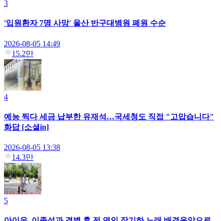
3
'입원환자 7명 사망' 울산 반구대병원 폐원 수순
2026-08-05 14:49
15.2만
4
예능 찍다 세금 납부한 유재석…국세청도 직접 "고맙습니다"
화답 [소셜in]
2026-08-05 13:38
14.3만
5
아이유, 이종석과 결별 후 전 연인 장기하 노래 배경음악으로