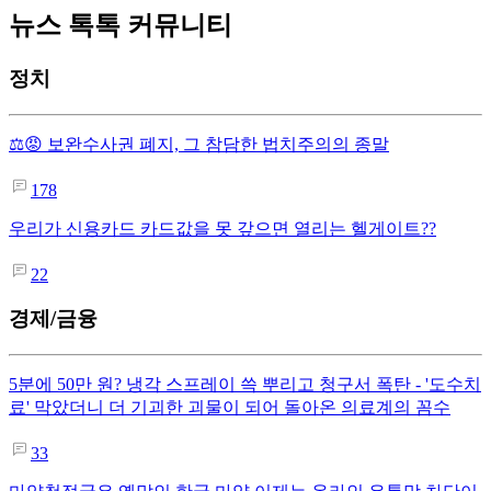
뉴스 톡톡 커뮤니티
정치
⚖️😡 보완수사권 폐지, 그 참담한 법치주의의 종말
178
우리가 신용카드 카드값을 못 갚으면 열리는 헬게이트??
22
경제/금융
5분에 50만 원? 냉각 스프레이 쓱 뿌리고 청구서 폭탄 - '도수치
료' 막았더니 더 기괴한 괴물이 되어 돌아온 의료계의 꼼수
33