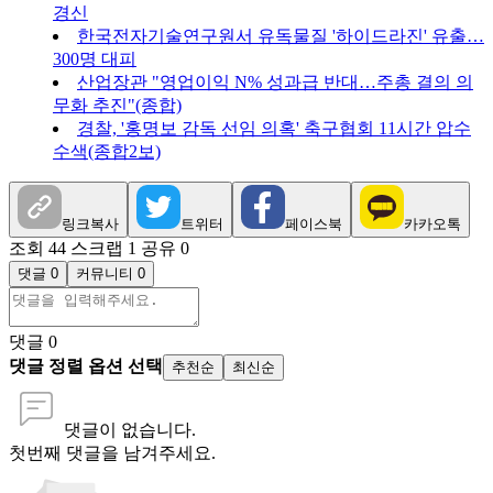
경신
한국전자기술연구원서 유독물질 '하이드라진' 유출…
300명 대피
산업장관 "영업이익 N% 성과급 반대…주총 결의 의
무화 추진"(종합)
경찰, '홍명보 감독 선임 의혹' 축구협회 11시간 압수
수색(종합2보)
링크복사
트위터
페이스북
카카오톡
조회 44
스크랩 1
공유 0
댓글 0
커뮤니티 0
댓글
0
댓글 정렬 옵션 선택
추천순
최신순
댓글이 없습니다.
첫번째 댓글을 남겨주세요.