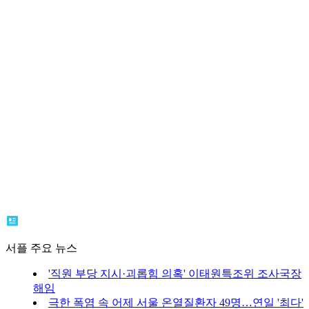
서플 주요 뉴스
'직원 부당 지시·괴롭힘 의혹' 이태원특조위 조사국장
해임
극한 폭염 속 어제 서울 온열질환자 49명…연일 '최다'