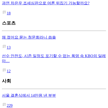
과연 차은우 조세심판으로 여론 뒤집기 가능할까요?
18
스포츠
왜 졌어요 묻는 청문회라니 씁쓸
13
선수 안전도, 시즌 일정도 포기할 수 없는 폭염 속 KBO의 딜레
마…
12
사회
서울 결혼식에서 14만원 낸 부부
229