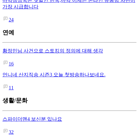
마약청정국은 옛말인 한국,마약 이제는 온라인 유통망 차단이
가장 시급합니다
24
연예
황정민님 사건으로 스토킹의 정의에 대해 생각
16
언니네 산지직송 시즌3 오늘 첫방송하나보네요.
11
생활/문화
스파이더맨4 보신분 있나요
32