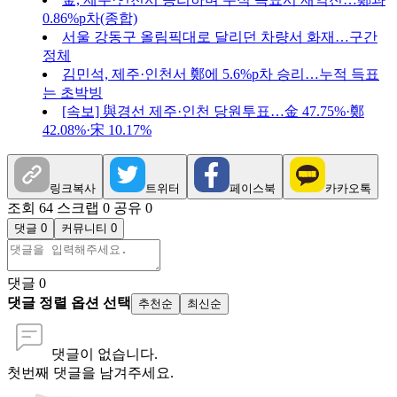
0.86%p차(종합)
서울 강동구 올림픽대로 달리던 차량서 화재…구간
정체
김민석, 제주·인천서 鄭에 5.6%p차 승리…누적 득표
는 초박빙
[속보] 與경선 제주·인천 당원투표…金 47.75%·鄭
42.08%·宋 10.17%
링크복사
트위터
페이스북
카카오톡
조회 64
스크랩 0
공유 0
댓글 0
커뮤니티 0
댓글
0
댓글 정렬 옵션 선택
추천순
최신순
댓글이 없습니다.
첫번째 댓글을 남겨주세요.