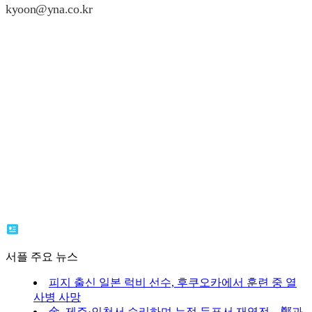
kyoon@yna.co.kr
서플 주요 뉴스
피지 출신 일본 럭비 선수, 후쿠오카에서 훈련 중 열
사병 사망
金, 제주·인천서 승리하며 누적 득표서 재역전…鄭과