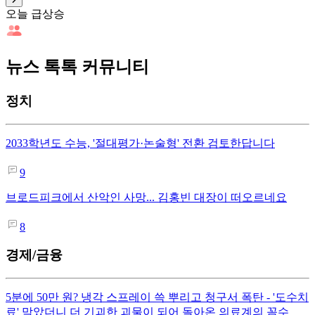
오늘 급상승
뉴스 톡톡 커뮤니티
정치
2033학년도 수능, '절대평가·논술형' 전환 검토한답니다
9
브로드피크에서 산악인 사망... 김홍빈 대장이 떠오르네요
8
경제/금융
5분에 50만 원? 냉각 스프레이 쓱 뿌리고 청구서 폭탄 - '도수치
료' 막았더니 더 기괴한 괴물이 되어 돌아온 의료계의 꼼수