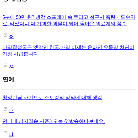
5분에 50만 원? 냉각 스프레이 쓱 뿌리고 청구서 폭탄 - '도수치
료' 막았더니 더 기괴한 괴물이 되어 돌아온 의료계의 꼼수
38
마약청정국은 옛말인 한국,마약 이제는 온라인 유통망 차단이
가장 시급합니다
24
연예
황정민님 사건으로 스토킹의 정의에 대해 생각
17
언니네 산지직송 시즌3 오늘 첫방송하나보네요.
11