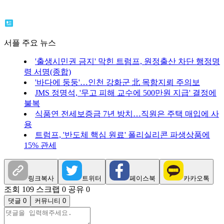
서플 주요 뉴스
'출생시민권 금지' 막힌 트럼프, 원정출산 차단 행정명
령 서명(종합)
'바다에 둥둥'…인천 강화군 北 목함지뢰 주의보
JMS 정명석, '무고 피해 교수에 500만원 지급' 결정에
불복
식품연 전세보증금 7년 방치…직원은 주택 매입에 사
용
트럼프, '반도체 핵심 원료' 폴리실리콘 파생상품에
15% 관세
링크복사
트위터
페이스북
카카오톡
조회 109
스크랩 0
공유 0
댓글 0
커뮤니티 0