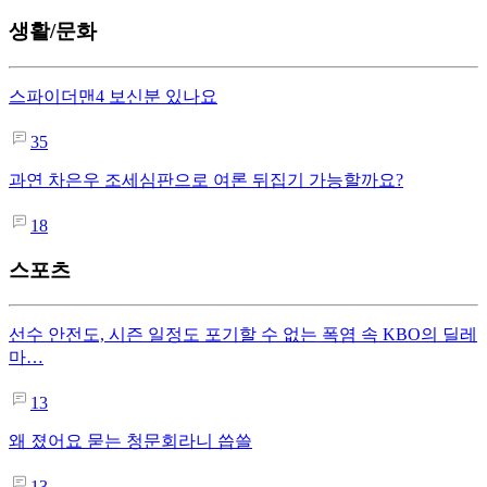
생활/문화
스파이더맨4 보신분 있나요
35
과연 차은우 조세심판으로 여론 뒤집기 가능할까요?
18
스포츠
선수 안전도, 시즌 일정도 포기할 수 없는 폭염 속 KBO의 딜레
마…
13
왜 졌어요 묻는 청문회라니 씁쓸
13