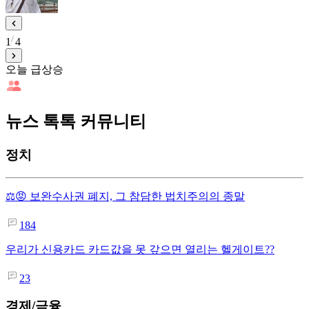
1
4
오늘 급상승
뉴스 톡톡 커뮤니티
정치
⚖️😡 보완수사권 폐지, 그 참담한 법치주의의 종말
184
우리가 신용카드 카드값을 못 갚으면 열리는 헬게이트??
23
경제/금융