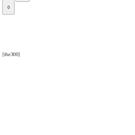
0
[the300]