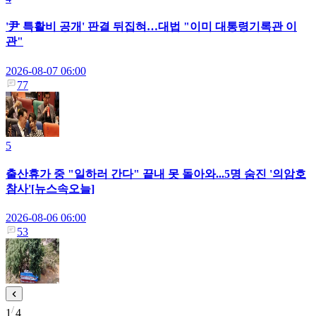
'尹 특활비 공개' 판결 뒤집혀…대법 "이미 대통령기록관 이
관"
2026-08-07 06:00
77
5
출산휴가 중 "일하러 간다" 끝내 못 돌아와...5명 숨진 '의암호
참사'[뉴스속오늘]
2026-08-06 06:00
53
1
4