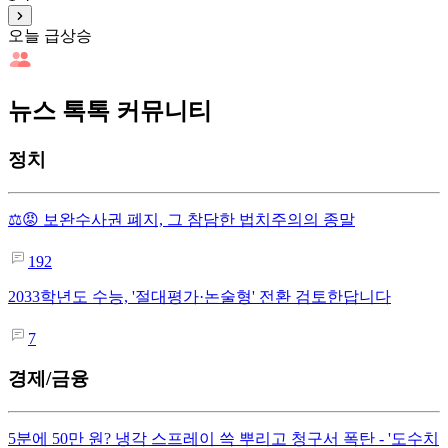
오늘 급상승
뉴스 톡톡 커뮤니티
정치
⚖️😡 보완수사권 폐지, 그 참담한 법치주의의 종말
192
2033학년도 수능, '절대평가·논술형' 전환 검토한답니다
7
경제/금융
5분에 50만 원? 냉각 스프레이 쓱 뿌리고 청구서 폭탄 - '도수치