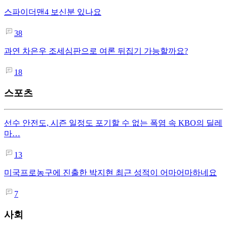
스파이더맨4 보신분 있나요
38
과연 차은우 조세심판으로 여론 뒤집기 가능할까요?
18
스포츠
선수 안전도, 시즌 일정도 포기할 수 없는 폭염 속 KBO의 딜레
마…
13
미국프로농구에 진출한 박지현 최근 성적이 어마어마하네요
7
사회