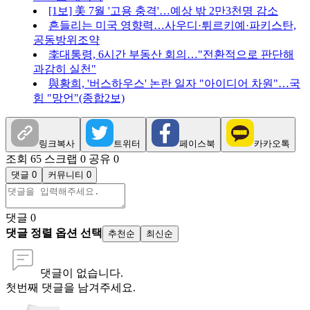
[1보] 美 7월 '고용 충격'…예상 밖 2만3천명 감소
흔들리는 미국 영향력…사우디·튀르키예·파키스탄,
공동방위조약
李대통령, 6시간 부동산 회의…"전환적으로 판단해
과감히 실천"
與황희, '버스하우스' 논란 일자 "아이디어 차원"…국
힘 "망언"(종합2보)
링크복사
트위터
페이스북
카카오톡
조회 65
스크랩 0
공유 0
댓글 0
커뮤니티 0
댓글
0
댓글 정렬 옵션 선택
추천순
최신순
댓글이 없습니다.
첫번째 댓글을 남겨주세요.