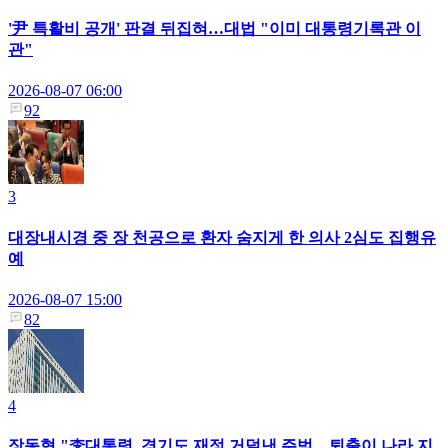
'尹 특활비 공개' 판결 뒤집혀…대법 "이미 대통령기록관 이
관"
2026-08-07 06:00
92
3
대장내시경 중 장 천공으로 환자 숨지게 한 의사 2심도 집행유
예
2026-08-07 15:00
82
4
장동혁 "李대통령, 경기도 재정 거덜낸 주범…퇴출이 나라 지