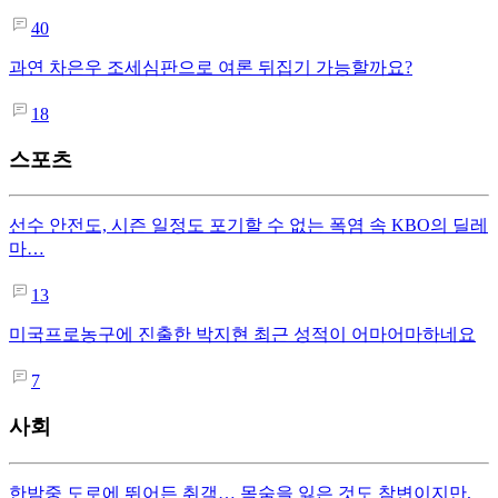
40
과연 차은우 조세심판으로 여론 뒤집기 가능할까요?
18
스포츠
선수 안전도, 시즌 일정도 포기할 수 없는 폭염 속 KBO의 딜레
마…
13
미국프로농구에 진출한 박지현 최근 성적이 어마어마하네요
7
사회
한밤중 도로에 뛰어든 취객… 목숨을 잃은 것도 참변이지만,