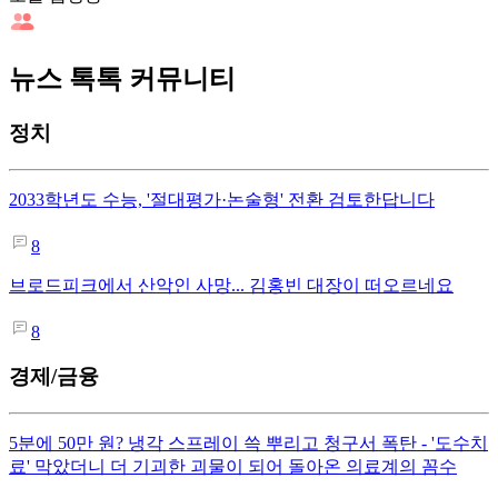
뉴스 톡톡 커뮤니티
정치
2033학년도 수능, '절대평가·논술형' 전환 검토한답니다
8
브로드피크에서 산악인 사망... 김홍빈 대장이 떠오르네요
8
경제/금융
5분에 50만 원? 냉각 스프레이 쓱 뿌리고 청구서 폭탄 - '도수치
료' 막았더니 더 기괴한 괴물이 되어 돌아온 의료계의 꼼수